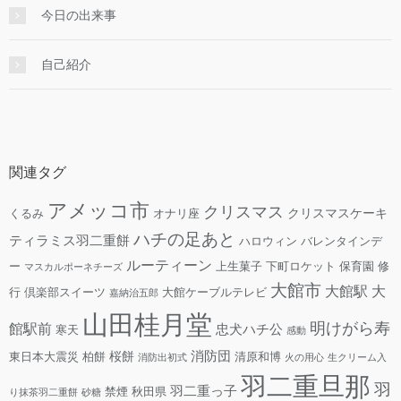
今日の出来事
自己紹介
関連タグ
アメッコ市
クリスマス
クリスマスケーキ
くるみ
オナリ座
ハチの足あと
ティラミス羽二重餅
ハロウィン
バレンタインデ
ルーティーン
ー
上生菓子
下町ロケット
保育園
修
マスカルポーネチーズ
大館市
大館駅
大
行
倶楽部スイーツ
大館ケーブルテレビ
嘉納治五郎
山田桂月堂
明けがら寿
館駅前
忠犬ハチ公
寒天
感動
消防団
桜餅
東日本大震災
柏餅
清原和博
消防出初式
火の用心
生クリーム入
羽二重旦那
羽
羽二重っ子
禁煙
秋田県
り抹茶羽二重餅
砂糖