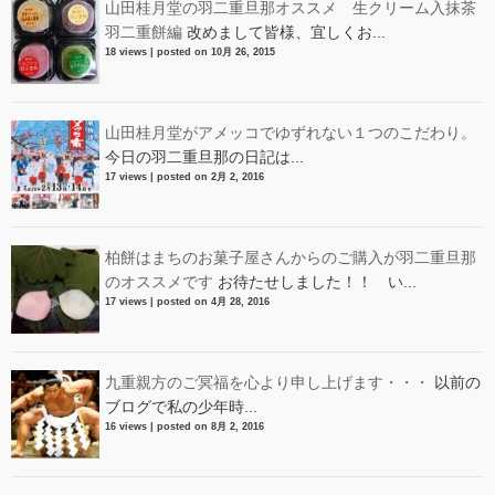
山田桂月堂の羽二重旦那オススメ 生クリーム入抹茶
羽二重餅編
改めまして皆様、宜しくお...
18 views
|
posted on 10月 26, 2015
山田桂月堂がアメッコでゆずれない１つのこだわり。
今日の羽二重旦那の日記は...
17 views
|
posted on 2月 2, 2016
柏餅はまちのお菓子屋さんからのご購入が羽二重旦那
のオススメです
お待たせしました！！ い...
17 views
|
posted on 4月 28, 2016
九重親方のご冥福を心より申し上げます・・・
以前の
ブログで私の少年時...
16 views
|
posted on 8月 2, 2016