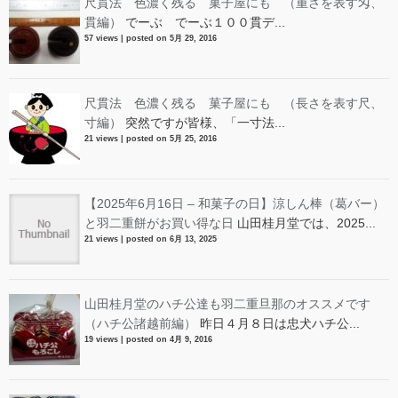
尺貫法 色濃く残る 菓子屋にも （重さを表す匁、
貫編）
でーぶ でーぶ１００貫デ...
57 views
|
posted on 5月 29, 2016
尺貫法 色濃く残る 菓子屋にも （長さを表す尺、
寸編）
突然ですが皆様、「一寸法...
21 views
|
posted on 5月 25, 2016
【2025年6月16日 – 和菓子の日】涼しん棒（葛バー）
と羽二重餅がお買い得な日
山田桂月堂では、2025...
21 views
|
posted on 6月 13, 2025
山田桂月堂のハチ公達も羽二重旦那のオススメです
（ハチ公諸越前編）
昨日４月８日は忠犬ハチ公...
19 views
|
posted on 4月 9, 2016