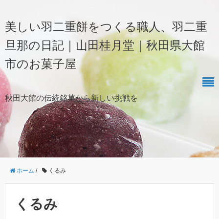
美しい羽二重餅をつくる職人、羽二重
旦那の日記｜山田桂月堂｜秋田県大館
市のお菓子屋
秋田大館の伝統銘菓から新しい挑戦を
ホーム
/
くるみ
くるみ