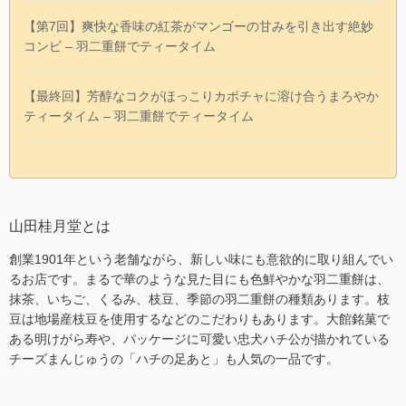
【第7回】爽快な香味の紅茶がマンゴーの甘みを引き出す絶妙
コンビ – 羽二重餅でティータイム
【最終回】芳醇なコクがほっこりカボチャに溶け合うまろやか
ティータイム – 羽二重餅でティータイム
山田桂月堂とは
創業1901年という老舗ながら、新しい味にも意欲的に取り組んでい
るお店です。まるで華のような見た目にも色鮮やかな羽二重餅は、
抹茶、いちご、くるみ、枝豆、季節の羽二重餅の種類あります。枝
豆は地場産枝豆を使用するなどのこだわりもあります。大館銘菓で
ある明けがら寿や、パッケージに可愛い忠犬ハチ公が描かれている
チーズまんじゅうの「ハチの足あと」も人気の一品です。