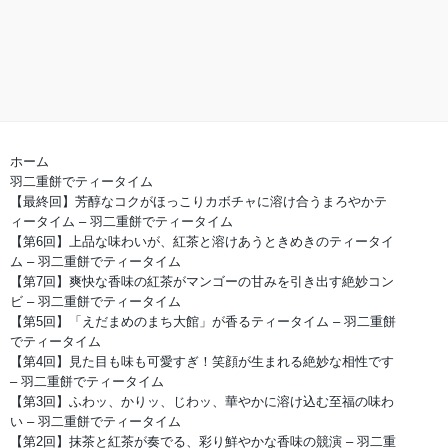
ホーム
羽二重餅でティータイム
【最終回】芳醇なコクがほっこりカボチャに溶け合うまろやかテ
ィータイム – 羽二重餅でティータイム
【第6回】上品な味わいが、紅茶と溶けあうときめきのティータイ
ム – 羽二重餅でティータイム
【第7回】爽快な香味の紅茶がマンゴーの甘みを引き出す絶妙コン
ビ – 羽二重餅でティータイム
【第5回】「えだまめのまち大館」が香るティータイム – 羽二重餅
でティータイム
【第4回】見た目も味も可愛すぎ！笑顔が生まれる絶妙な相性です
– 羽二重餅でティータイム
【第3回】ふわッ、かりッ、じわッ、華やかに溶け込む至福の味わ
い – 羽二重餅でティータイム
【第2回】抹茶と紅茶が奏でる、彩り鮮やかな香味の競演 – 羽二重