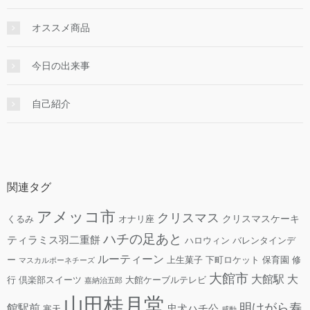
オススメ商品
今日の出来事
自己紹介
関連タグ
アメッコ市
クリスマス
クリスマスケーキ
くるみ
オナリ座
ハチの足あと
ティラミス羽二重餅
ハロウィン
バレンタインデ
ルーティーン
ー
上生菓子
下町ロケット
保育園
修
マスカルポーネチーズ
大館市
大館駅
大
行
倶楽部スイーツ
大館ケーブルテレビ
嘉納治五郎
山田桂月堂
明けがら寿
館駅前
忠犬ハチ公
寒天
感動