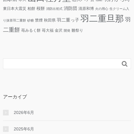
消防団
桜餅
東日本大震災
柏餅
清原和博
消防出初式
火の用心
生クリーム入
羽二重旦那
羽
羽二重っ子
禁煙
秋田県
り抹茶羽二重餅
砂糖
二重餅
苺みるく餅
苺大福
金沢
雛祭り
開発

アーカイブ
2026年6月
2025年6月