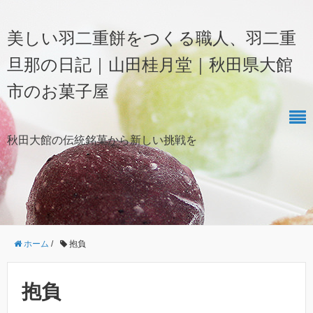
美しい羽二重餅をつくる職人、羽二重
旦那の日記｜山田桂月堂｜秋田県大館
市のお菓子屋
秋田大館の伝統銘菓から新しい挑戦を
ホーム
/
抱負
抱負