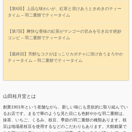
【第6回】上品な味わいが、紅茶と溶けあうときめきのティー
タイム – 羽二重餅でティータイム
【第7回】爽快な香味の紅茶がマンゴーの甘みを引き出す絶妙
コンビ – 羽二重餅でティータイム
【最終回】芳醇なコクがほっこりカボチャに溶け合うまろやか
ティータイム – 羽二重餅でティータイム
山田桂月堂とは
創業1901年という老舗ながら、新しい味にも意欲的に取り組んでい
るお店です。まるで華のような見た目にも色鮮やかな羽二重餅は、
抹茶、いちご、くるみ、枝豆、季節の羽二重餅の種類あります。枝
豆は地場産枝豆を使用するなどのこだわりもあります。大館銘菓で