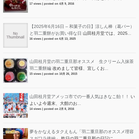
17 views
|
posted on 4月 9, 2016
【2025年6月16日 – 和菓子の日】涼しん棒（葛バー）
と羽二重餅がお買い得な日
山田桂月堂では、2025...
16 views
|
posted on 6月 13, 2025
山田桂月堂の羽二重旦那オススメ 生クリーム入抹茶
羽二重餅編
改めまして皆様、宜しくお...
15 views
|
posted on 10月 26, 2015
山田桂月堂アメッコ市での一番人気はきなこ飴！！
い
よいよ今週末、大館のお...
14 views
|
posted on 2月 8, 2016
夢をかなえるタクえもん「羽二重旦那のオススメ理容
スガワラ後編」
昨日の羽二重旦那の日記に...