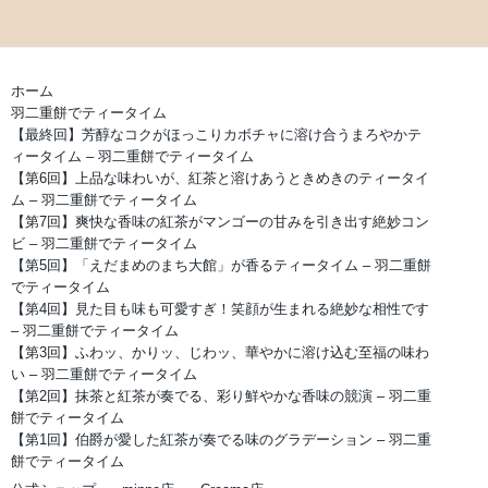
ホーム
羽二重餅でティータイム
【最終回】芳醇なコクがほっこりカボチャに溶け合うまろやかテ
ィータイム – 羽二重餅でティータイム
【第6回】上品な味わいが、紅茶と溶けあうときめきのティータイ
ム – 羽二重餅でティータイム
【第7回】爽快な香味の紅茶がマンゴーの甘みを引き出す絶妙コン
ビ – 羽二重餅でティータイム
【第5回】「えだまめのまち大館」が香るティータイム – 羽二重餅
でティータイム
【第4回】見た目も味も可愛すぎ！笑顔が生まれる絶妙な相性です
– 羽二重餅でティータイム
【第3回】ふわッ、かりッ、じわッ、華やかに溶け込む至福の味わ
い – 羽二重餅でティータイム
【第2回】抹茶と紅茶が奏でる、彩り鮮やかな香味の競演 – 羽二重
餅でティータイム
【第1回】伯爵が愛した紅茶が奏でる味のグラデーション – 羽二重
餅でティータイム