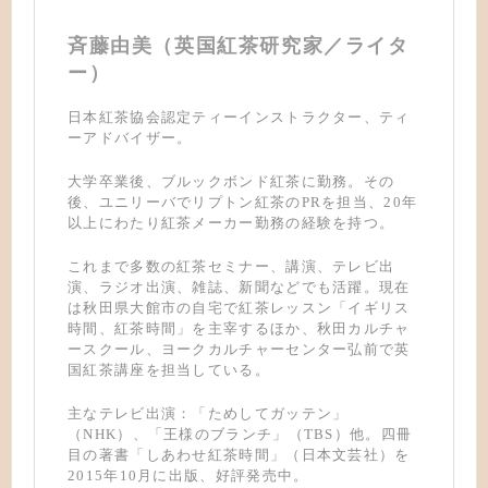
斉藤由美（英国紅茶研究家／ライタ
ー）
日本紅茶協会認定ティーインストラクター、ティ
ーアドバイザー。
大学卒業後、ブルックボンド紅茶に勤務。その
後、ユニリーバでリプトン紅茶のPRを担当、20年
以上にわたり紅茶メーカー勤務の経験を持つ。
これまで多数の紅茶セミナー、講演、テレビ出
演、ラジオ出演、雑誌、新聞などでも活躍。現在
は秋田県大館市の自宅で紅茶レッスン「イギリス
時間、紅茶時間」を主宰するほか、秋田カルチャ
ースクール、ヨークカルチャーセンター弘前で英
国紅茶講座を担当している。
主なテレビ出演：「ためしてガッテン」
（NHK）、「王様のブランチ」（TBS）他。四冊
目の著書「しあわせ紅茶時間」（日本文芸社）を
2015年10月に出版、好評発売中。