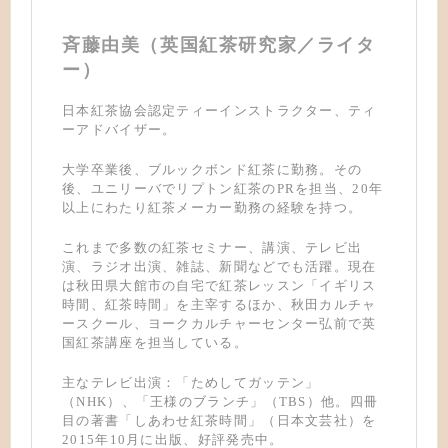
斉藤由美（英国紅茶研究家／ライタ
ー）
日本紅茶協会認定ティーインストラクター、ティ
ーアドバイザー。
大学卒業後、ブルックボンド紅茶に勤務。その
後、ユニリーバでリプトン紅茶のPRを担当、20年
以上にわたり紅茶メーカー勤務の経験を持つ。
これまで多数の紅茶セミナー、講演、テレビ出
演、ラジオ出演、雑誌、新聞などでも活躍。現在
は秋田県大館市の自宅で紅茶レッスン「イギリス
時間、紅茶時間」を主宰するほか、秋田カルチャ
ースクール、ヨークカルチャーセンター弘前で英
国紅茶講座を担当している。
主なテレビ出演：「ためしてガッテン」
（NHK）、「王様のブランチ」（TBS）他。四冊
目の著書「しあわせ紅茶時間」（日本文芸社）を
2015年10月に出版、好評発売中。