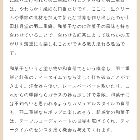
に織り上げられる羽二重織からヒントを得た羽二重餅
は、やわらかく繊細な口当たりです。ここに、生クリー
ムや季節の食材を加えて新たな世界を作り出したのが山
田桂月堂の羽二重餅。和菓子なのに洋菓子の風味も持ち
合わせていることで、合わせる紅茶によって味わいの広
がりを幾重にも楽しむことができる魅力溢れる逸品で
す。
和菓子というと塗り物や和食器でという概念も、羽二重
餅と紅茶のティータイムでなら楽しく打ち破ることがで
きます。洋食器を使い、レースペーパーを敷いたり、こ
れからの季節ならガラスの器も涼しげで素敵。和菓子に
は不釣合いと思われるようなカジュアルスタイルの食器
も、羽二重餅ならポップに楽しめそう。新感覚の和菓子
は、テーブルコーディネートの世界も広げてくれ、ティ
ータイムのセンスを磨く機会も与えてくれます。