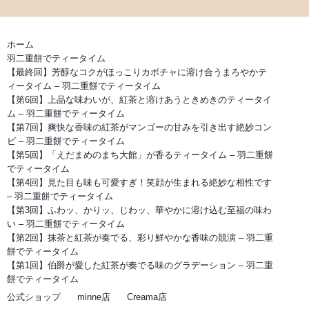
ホーム
羽二重餅でティータイム
【最終回】芳醇なコクがほっこりカボチャに溶け合うまろやかテ
ィータイム – 羽二重餅でティータイム
【第6回】上品な味わいが、紅茶と溶けあうときめきのティータイ
ム – 羽二重餅でティータイム
【第7回】爽快な香味の紅茶がマンゴーの甘みを引き出す絶妙コン
ビ – 羽二重餅でティータイム
【第5回】「えだまめのまち大館」が香るティータイム – 羽二重餅
でティータイム
【第4回】見た目も味も可愛すぎ！笑顔が生まれる絶妙な相性です
– 羽二重餅でティータイム
【第3回】ふわッ、かりッ、じわッ、華やかに溶け込む至福の味わ
い – 羽二重餅でティータイム
【第2回】抹茶と紅茶が奏でる、彩り鮮やかな香味の競演 – 羽二重
餅でティータイム
【第1回】伯爵が愛した紅茶が奏でる味のグラデーション – 羽二重
餅でティータイム
公式ショップ
minne店
Creama店