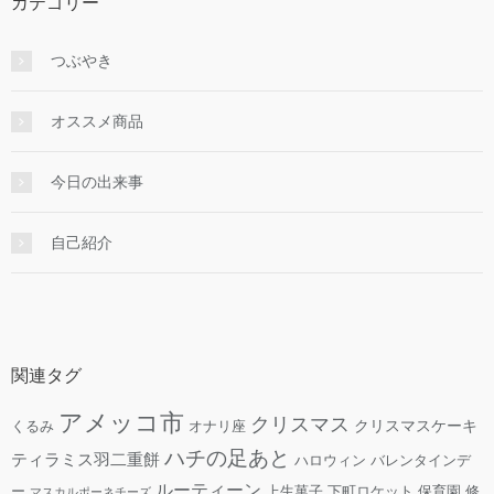
カテゴリー
つぶやき
オススメ商品
今日の出来事
自己紹介
関連タグ
アメッコ市
クリスマス
クリスマスケーキ
くるみ
オナリ座
ハチの足あと
ティラミス羽二重餅
ハロウィン
バレンタインデ
ルーティーン
ー
上生菓子
下町ロケット
保育園
修
マスカルポーネチーズ