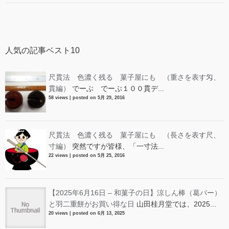
人気の記事ベスト10
尺貫法 色濃く残る 菓子屋にも （重さを表す匁、
貫編）
でーぶ でーぶ１００貫デ...
58 views
|
posted on 5月 29, 2016
尺貫法 色濃く残る 菓子屋にも （長さを表す尺、
寸編）
突然ですが皆様、「一寸法...
22 views
|
posted on 5月 25, 2016
【2025年6月16日 – 和菓子の日】涼しん棒（葛バー）
と羽二重餅がお買い得な日
山田桂月堂では、2025...
20 views
|
posted on 6月 13, 2025