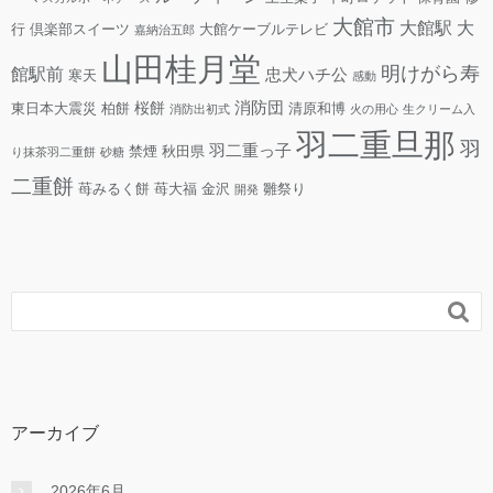
大館市
大館駅
大
行
倶楽部スイーツ
大館ケーブルテレビ
嘉納治五郎
山田桂月堂
明けがら寿
館駅前
忠犬ハチ公
寒天
感動
消防団
桜餅
東日本大震災
柏餅
清原和博
消防出初式
火の用心
生クリーム入
羽二重旦那
羽
羽二重っ子
禁煙
秋田県
り抹茶羽二重餅
砂糖
二重餅
苺みるく餅
苺大福
金沢
雛祭り
開発

アーカイブ
2026年6月