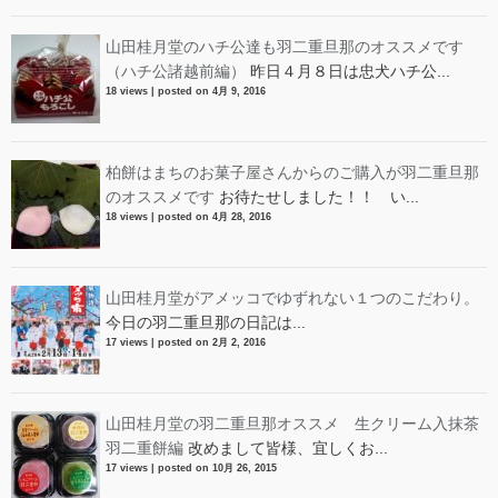
山田桂月堂のハチ公達も羽二重旦那のオススメです
（ハチ公諸越前編）
昨日４月８日は忠犬ハチ公...
18 views
|
posted on 4月 9, 2016
柏餅はまちのお菓子屋さんからのご購入が羽二重旦那
のオススメです
お待たせしました！！ い...
18 views
|
posted on 4月 28, 2016
山田桂月堂がアメッコでゆずれない１つのこだわり。
今日の羽二重旦那の日記は...
17 views
|
posted on 2月 2, 2016
山田桂月堂の羽二重旦那オススメ 生クリーム入抹茶
羽二重餅編
改めまして皆様、宜しくお...
17 views
|
posted on 10月 26, 2015