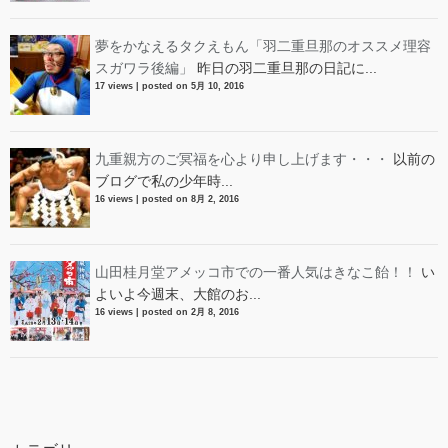
夢をかなえるタクえもん「羽二重旦那のオススメ理容
スガワラ後編」
昨日の羽二重旦那の日記に...
17 views
|
posted on 5月 10, 2016
九重親方のご冥福を心より申し上げます・・・
以前の
ブログで私の少年時...
16 views
|
posted on 8月 2, 2016
山田桂月堂アメッコ市での一番人気はきなこ飴！！
い
よいよ今週末、大館のお...
16 views
|
posted on 2月 8, 2016