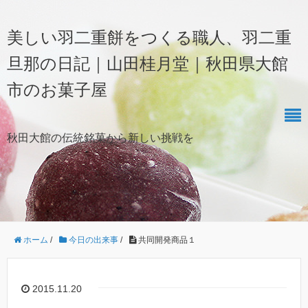
美しい羽二重餅をつくる職人、羽二重
旦那の日記｜山田桂月堂｜秋田県大館
市のお菓子屋
秋田大館の伝統銘菓から新しい挑戦を
ホーム
/
今日の出来事
/
共同開発商品１
2015.11.20