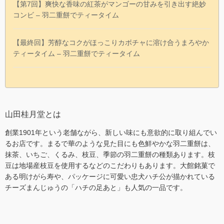
【第7回】爽快な香味の紅茶がマンゴーの甘みを引き出す絶妙
コンビ – 羽二重餅でティータイム
【最終回】芳醇なコクがほっこりカボチャに溶け合うまろやか
ティータイム – 羽二重餅でティータイム
山田桂月堂とは
創業1901年という老舗ながら、新しい味にも意欲的に取り組んでい
るお店です。まるで華のような見た目にも色鮮やかな羽二重餅は、
抹茶、いちご、くるみ、枝豆、季節の羽二重餅の種類あります。枝
豆は地場産枝豆を使用するなどのこだわりもあります。大館銘菓で
ある明けがら寿や、パッケージに可愛い忠犬ハチ公が描かれている
チーズまんじゅうの「ハチの足あと」も人気の一品です。