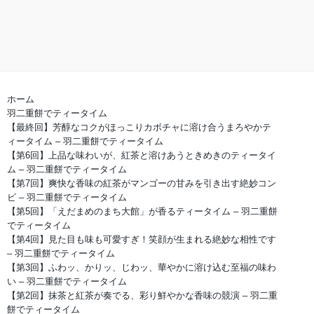
ホーム
羽二重餅でティータイム
【最終回】芳醇なコクがほっこりカボチャに溶け合うまろやかテ
ィータイム – 羽二重餅でティータイム
【第6回】上品な味わいが、紅茶と溶けあうときめきのティータイ
ム – 羽二重餅でティータイム
【第7回】爽快な香味の紅茶がマンゴーの甘みを引き出す絶妙コン
ビ – 羽二重餅でティータイム
【第5回】「えだまめのまち大館」が香るティータイム – 羽二重餅
でティータイム
【第4回】見た目も味も可愛すぎ！笑顔が生まれる絶妙な相性です
– 羽二重餅でティータイム
【第3回】ふわッ、かりッ、じわッ、華やかに溶け込む至福の味わ
い – 羽二重餅でティータイム
【第2回】抹茶と紅茶が奏でる、彩り鮮やかな香味の競演 – 羽二重
餅でティータイム