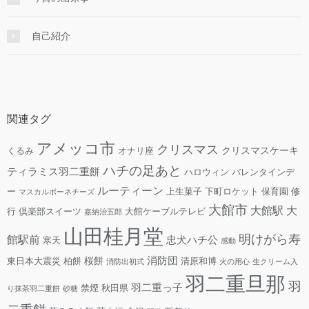
自己紹介
関連タグ
アメッコ市
クリスマス
クリスマスケーキ
くるみ
オナリ座
ハチの足あと
ティラミス羽二重餅
ハロウィン
バレンタインデ
ルーティーン
ー
上生菓子
下町ロケット
保育園
修
マスカルポーネチーズ
大館市
大館駅
大
行
倶楽部スイーツ
大館ケーブルテレビ
嘉納治五郎
山田桂月堂
明けがら寿
館駅前
忠犬ハチ公
寒天
感動
消防団
桜餅
東日本大震災
柏餅
清原和博
消防出初式
火の用心
生クリーム入
羽二重旦那
羽
羽二重っ子
禁煙
秋田県
り抹茶羽二重餅
砂糖