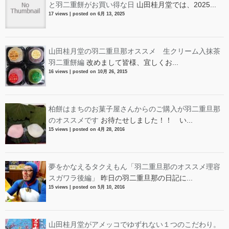
と羽二重餅がお買い得な日
山田桂月堂では、2025...
17 views
|
posted on 6月 13, 2025
山田桂月堂の羽二重旦那オススメ 生クリーム入抹茶
羽二重餅編
改めまして皆様、宜しくお...
16 views
|
posted on 10月 26, 2015
柏餅はまちのお菓子屋さんからのご購入が羽二重旦那
のオススメです
お待たせしました！！ い...
15 views
|
posted on 4月 28, 2016
夢をかなえるタクえもん「羽二重旦那のオススメ理容
スガワラ後編」
昨日の羽二重旦那の日記に...
15 views
|
posted on 5月 10, 2016
山田桂月堂がアメッコでゆずれない１つのこだわり。