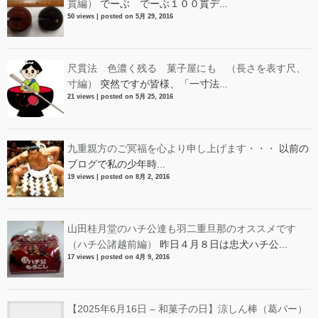
貫編）
でーぶ でーぶ１００貫デ...
50 views
|
posted on 5月 29, 2016
尺貫法 色濃く残る 菓子屋にも （長さを表す尺、
寸編）
突然ですが皆様、「一寸法...
21 views
|
posted on 5月 25, 2016
九重親方のご冥福を心より申し上げます・・・
以前の
ブログで私の少年時...
19 views
|
posted on 8月 2, 2016
山田桂月堂のハチ公達も羽二重旦那のオススメです
（ハチ公諸越前編）
昨日４月８日は忠犬ハチ公...
17 views
|
posted on 4月 9, 2016
【2025年6月16日 – 和菓子の日】涼しん棒（葛バー）