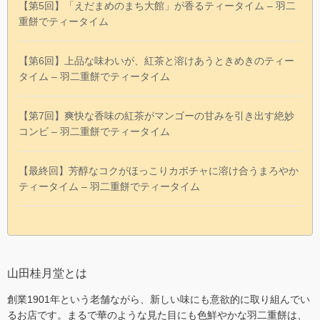
【第5回】「えだまめのまち大館」が香るティータイム – 羽二
重餅でティータイム
【第6回】上品な味わいが、紅茶と溶けあうときめきのティー
タイム – 羽二重餅でティータイム
【第7回】爽快な香味の紅茶がマンゴーの甘みを引き出す絶妙
コンビ – 羽二重餅でティータイム
【最終回】芳醇なコクがほっこりカボチャに溶け合うまろやか
ティータイム – 羽二重餅でティータイム
山田桂月堂とは
創業1901年という老舗ながら、新しい味にも意欲的に取り組んでい
るお店です。まるで華のような見た目にも色鮮やかな羽二重餅は、