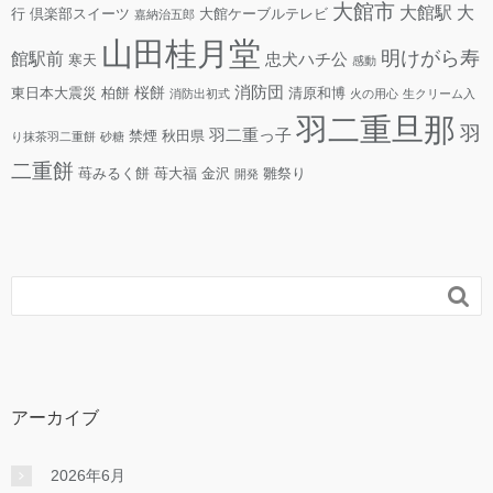
大館市
大館駅
大
行
倶楽部スイーツ
大館ケーブルテレビ
嘉納治五郎
山田桂月堂
明けがら寿
館駅前
忠犬ハチ公
寒天
感動
消防団
桜餅
東日本大震災
柏餅
清原和博
消防出初式
火の用心
生クリーム入
羽二重旦那
羽
羽二重っ子
禁煙
秋田県
り抹茶羽二重餅
砂糖
二重餅
苺みるく餅
苺大福
金沢
雛祭り
開発

アーカイブ
2026年6月