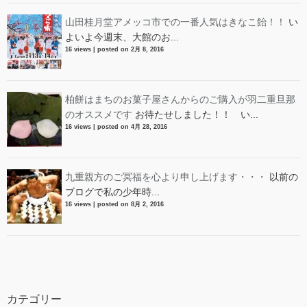
山田桂月堂アメッコ市での一番人気はきなこ飴！！
い
よいよ今週末、大館のお...
16 views
|
posted on 2月 8, 2016
柏餅はまちのお菓子屋さんからのご購入が羽二重旦那
のオススメです
お待たせしました！！ い...
16 views
|
posted on 4月 28, 2016
九重親方のご冥福を心より申し上げます・・・
以前の
ブログで私の少年時...
16 views
|
posted on 8月 2, 2016
カテゴリー