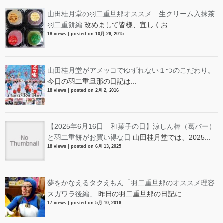
山田桂月堂の羽二重旦那オススメ 生クリーム入抹茶
羽二重餅編
改めまして皆様、宜しくお...
18 views
|
posted on 10月 26, 2015
山田桂月堂がアメッコでゆずれない１つのこだわり。
今日の羽二重旦那の日記は...
18 views
|
posted on 2月 2, 2016
【2025年6月16日 – 和菓子の日】涼しん棒（葛バー）
と羽二重餅がお買い得な日
山田桂月堂では、2025...
18 views
|
posted on 6月 13, 2025
夢をかなえるタクえもん「羽二重旦那のオススメ理容
スガワラ後編」
昨日の羽二重旦那の日記に...
17 views
|
posted on 5月 10, 2016