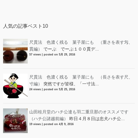
人気の記事ベスト10
尺貫法 色濃く残る 菓子屋にも （重さを表す匁、
貫編）
でーぶ でーぶ１００貫デ...
57 views
|
posted on 5月 29, 2016
尺貫法 色濃く残る 菓子屋にも （長さを表す尺、
寸編）
突然ですが皆様、「一寸法...
24 views
|
posted on 5月 25, 2016
山田桂月堂のハチ公達も羽二重旦那のオススメです
（ハチ公諸越前編）
昨日４月８日は忠犬ハチ公...
19 views
|
posted on 4月 9, 2016