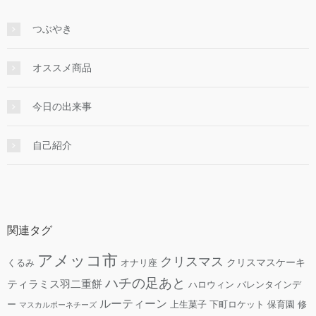
つぶやき
オススメ商品
今日の出来事
自己紹介
関連タグ
アメッコ市
クリスマス
クリスマスケーキ
くるみ
オナリ座
ハチの足あと
ティラミス羽二重餅
ハロウィン
バレンタインデ
ルーティーン
ー
上生菓子
下町ロケット
保育園
修
マスカルポーネチーズ