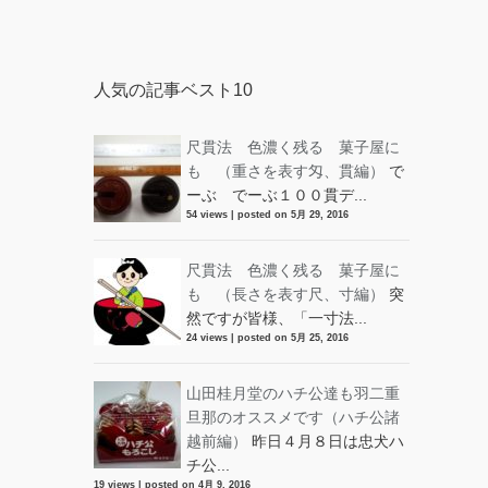
人気の記事ベスト10
尺貫法 色濃く残る 菓子屋に
も （重さを表す匁、貫編）
で
ーぶ でーぶ１００貫デ...
54 views
|
posted on 5月 29, 2016
尺貫法 色濃く残る 菓子屋に
も （長さを表す尺、寸編）
突
然ですが皆様、「一寸法...
24 views
|
posted on 5月 25, 2016
山田桂月堂のハチ公達も羽二重
旦那のオススメです（ハチ公諸
越前編）
昨日４月８日は忠犬ハ
チ公...
19 views
|
posted on 4月 9, 2016