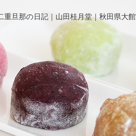
二重旦那の日記｜山田桂月堂｜秋田県大館