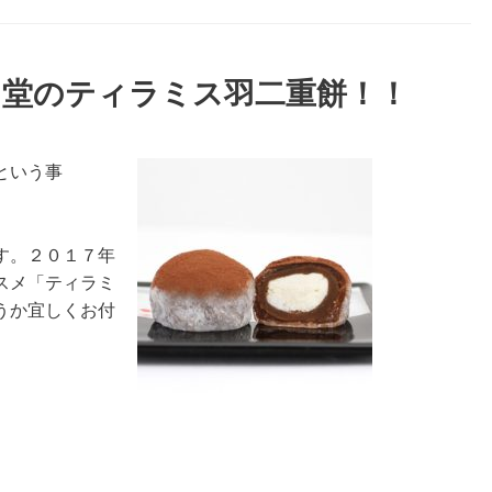
月堂のティラミス羽二重餅！！
という事
す。２０１７年
スメ「ティラミ
うか宜しくお付