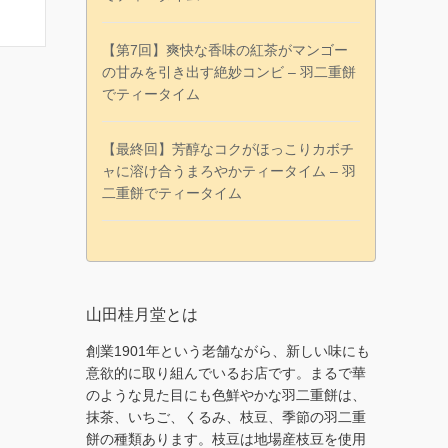
【第7回】爽快な香味の紅茶がマンゴー
の甘みを引き出す絶妙コンビ – 羽二重餅
でティータイム
【最終回】芳醇なコクがほっこりカボチ
ャに溶け合うまろやかティータイム – 羽
二重餅でティータイム
山田桂月堂とは
創業1901年という老舗ながら、新しい味にも
意欲的に取り組んでいるお店です。まるで華
のような見た目にも色鮮やかな羽二重餅は、
抹茶、いちご、くるみ、枝豆、季節の羽二重
餅の種類あります。枝豆は地場産枝豆を使用