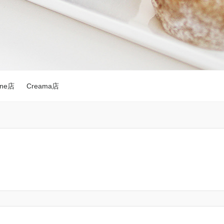
nne店
Creama店