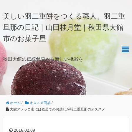
美しい羽二重餅をつくる職人、羽二重
旦那の日記｜山田桂月堂｜秋田県大館
市のお菓子屋
秋田大館の伝統銘菓から新しい挑戦を
ホーム
/
オススメ商品
/
大館アメッコ市には鉄道でのお越しが羽二重旦那のオススメ
2016.02.09