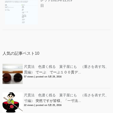
レット
2023年12月9
日
人気の記事ベスト10
尺貫法 色濃く残る 菓子屋にも （重さを表す匁、
貫編）
でーぶ でーぶ１００貫デ...
57 views
|
posted on 5月 29, 2016
尺貫法 色濃く残る 菓子屋にも （長さを表す尺、
寸編）
突然ですが皆様、「一寸法...
22 views
|
posted on 5月 25, 2016