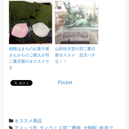
柏餅はまちのお菓子屋
山田桂月堂の羽二重旦
さんからのご購入が羽
那オススメ 忠犬ハチ
二重旦那のオススメで
公！！
す
Pocket
オススメ商品
アメッコ市
,
ティラミス羽二重餅
,
大館駅
,
鉄道で