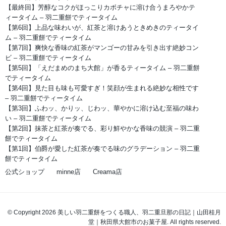
【最終回】芳醇なコクがほっこりカボチャに溶け合うまろやかテ
ィータイム – 羽二重餅でティータイム
【第6回】上品な味わいが、紅茶と溶けあうときめきのティータイ
ム – 羽二重餅でティータイム
【第7回】爽快な香味の紅茶がマンゴーの甘みを引き出す絶妙コン
ビ – 羽二重餅でティータイム
【第5回】「えだまめのまち大館」が香るティータイム – 羽二重餅
でティータイム
【第4回】見た目も味も可愛すぎ！笑顔が生まれる絶妙な相性です
– 羽二重餅でティータイム
【第3回】ふわッ、かりッ、じわッ、華やかに溶け込む至福の味わ
い – 羽二重餅でティータイム
【第2回】抹茶と紅茶が奏でる、彩り鮮やかな香味の競演 – 羽二重
餅でティータイム
【第1回】伯爵が愛した紅茶が奏でる味のグラデーション – 羽二重
餅でティータイム
公式ショップ
minne店
Creama店
© Copyright 2026 美しい羽二重餅をつくる職人、羽二重旦那の日記｜山田桂月
堂｜秋田県大館市のお菓子屋. All rights reserved.