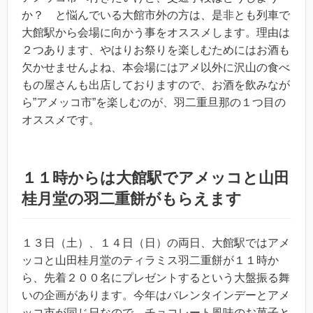
か？ と悩んでいる大館市外の方は、是非とも列車で
大館駅から会場に向かう事をオススメします。理由は
２つあります、やはりお祭りを楽しむためにはお酒も
欠かせませんよね、本会場にはアメ以外に沢山の食べ
もの屋さんも出店しておりますので、お酒を飲みなが
ら”アメッコ市”を楽しむのが、羽二重旦那の１つ目の
オススメです。
１１時からは大館駅でアメッコと山田
桂月堂の羽二重餅がもらえます
１３日（土）、１４日（日）の両日、大館駅ではアメ
ッコと山田桂月堂のティラミス羽二重餅が１１時か
ら、先着２００名にプレゼントするという大盤振る舞
いの企画があります。今年はバレンタインデーとアメ
ッコ市が同じ日なので、チョコレート風味のお菓子と