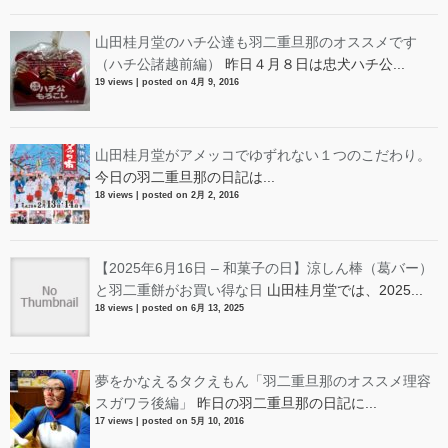
山田桂月堂のハチ公達も羽二重旦那のオススメです
（ハチ公諸越前編）
昨日４月８日は忠犬ハチ公...
19 views
|
posted on 4月 9, 2016
山田桂月堂がアメッコでゆずれない１つのこだわり。
今日の羽二重旦那の日記は...
18 views
|
posted on 2月 2, 2016
【2025年6月16日 – 和菓子の日】涼しん棒（葛バー）
と羽二重餅がお買い得な日
山田桂月堂では、2025...
18 views
|
posted on 6月 13, 2025
夢をかなえるタクえもん「羽二重旦那のオススメ理容
スガワラ後編」
昨日の羽二重旦那の日記に...
17 views
|
posted on 5月 10, 2016