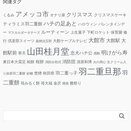
関連タグ
アメッコ市
クリスマス
クリスマスケーキ
くるみ
オナリ座
ハチの足あと
ティラミス羽二重餅
ハロウィン
バレンタインデ
ルーティーン
ー
上生菓子
下町ロケット
保育園
修
マスカルポーネチーズ
大館市
大館駅
大
行
倶楽部スイーツ
大館ケーブルテレビ
嘉納治五郎
山田桂月堂
明けがら寿
館駅前
忠犬ハチ公
寒天
感動
消防団
桜餅
東日本大震災
柏餅
清原和博
消防出初式
火の用心
生クリーム入
羽二重旦那
羽
羽二重っ子
禁煙
秋田県
り抹茶羽二重餅
砂糖
二重餅
苺みるく餅
苺大福
金沢
雛祭り
開発
