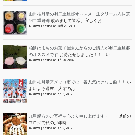
山田桂月堂の羽二重旦那オススメ 生クリーム入抹茶
羽二重餅編
改めまして皆様、宜しくお...
17 views
|
posted on 10月 26, 2015
柏餅はまちのお菓子屋さんからのご購入が羽二重旦那
のオススメです
お待たせしました！！ い...
16 views
|
posted on 4月 28, 2016
山田桂月堂アメッコ市での一番人気はきなこ飴！！
い
よいよ今週末、大館のお...
16 views
|
posted on 2月 8, 2016
九重親方のご冥福を心より申し上げます・・・
以前の
ブログで私の少年時...
16 views
|
posted on 8月 2, 2016