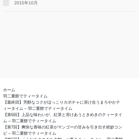
2015年10月
ホーム
羽二重餅でティータイム
【最終回】芳醇なコクがほっこりカボチャに溶け合うまろやかテ
ィータイム – 羽二重餅でティータイム
【第6回】上品な味わいが、紅茶と溶けあうときめきのティータイ
ム – 羽二重餅でティータイム
【第7回】爽快な香味の紅茶がマンゴーの甘みを引き出す絶妙コン
ビ – 羽二重餅でティータイム