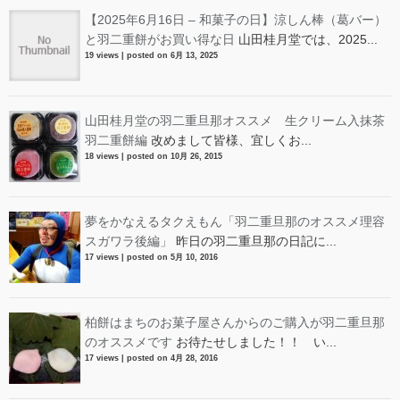
【2025年6月16日 – 和菓子の日】涼しん棒（葛バー）
と羽二重餅がお買い得な日
山田桂月堂では、2025...
19 views
|
posted on 6月 13, 2025
山田桂月堂の羽二重旦那オススメ 生クリーム入抹茶
羽二重餅編
改めまして皆様、宜しくお...
18 views
|
posted on 10月 26, 2015
夢をかなえるタクえもん「羽二重旦那のオススメ理容
スガワラ後編」
昨日の羽二重旦那の日記に...
17 views
|
posted on 5月 10, 2016
柏餅はまちのお菓子屋さんからのご購入が羽二重旦那
のオススメです
お待たせしました！！ い...
17 views
|
posted on 4月 28, 2016