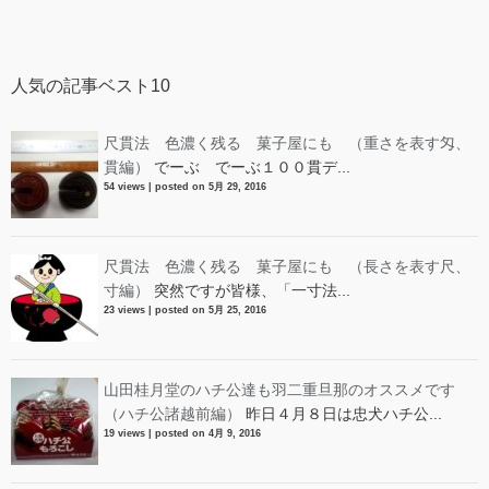
人気の記事ベスト10
尺貫法 色濃く残る 菓子屋にも （重さを表す匁、
貫編）
でーぶ でーぶ１００貫デ...
54 views
|
posted on 5月 29, 2016
尺貫法 色濃く残る 菓子屋にも （長さを表す尺、
寸編）
突然ですが皆様、「一寸法...
23 views
|
posted on 5月 25, 2016
山田桂月堂のハチ公達も羽二重旦那のオススメです
（ハチ公諸越前編）
昨日４月８日は忠犬ハチ公...
19 views
|
posted on 4月 9, 2016