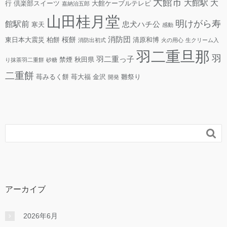
大館市
大館駅
大
行
倶楽部スイーツ
大館ケーブルテレビ
嘉納治五郎
山田桂月堂
明けがら寿
館駅前
忠犬ハチ公
寒天
感動
消防団
桜餅
東日本大震災
柏餅
清原和博
消防出初式
火の用心
生クリーム入
羽二重旦那
羽
羽二重っ子
禁煙
秋田県
り抹茶羽二重餅
砂糖
二重餅
苺みるく餅
苺大福
金沢
雛祭り
開発

アーカイブ
2026年6月