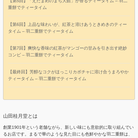
【第5回】「えだまめのまち大館」が香るティータイム – 羽二
重餅でティータイム
【第6回】上品な味わいが、紅茶と溶けあうときめきのティー
タイム – 羽二重餅でティータイム
【第7回】爽快な香味の紅茶がマンゴーの甘みを引き出す絶妙
コンビ – 羽二重餅でティータイム
【最終回】芳醇なコクがほっこりカボチャに溶け合うまろやか
ティータイム – 羽二重餅でティータイム
山田桂月堂とは
創業1901年という老舗ながら、新しい味にも意欲的に取り組んでい
るお店です。まるで華のような見た目にも色鮮やかな羽二重餅は、