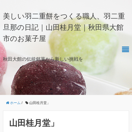
美しい羽二重餅をつくる職人、羽二重
旦那の日記｜山田桂月堂｜秋田県大館
市のお菓子屋
秋田大館の伝統銘菓から新しい挑戦を
ホーム
/
山田桂月堂」
山田桂月堂」