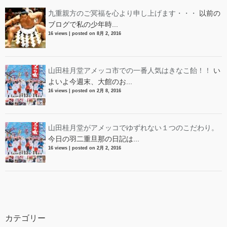
九重親方のご冥福を心より申し上げます・・・
以前の
ブログで私の少年時...
16 views
|
posted on 8月 2, 2016
山田桂月堂アメッコ市での一番人気はきなこ飴！！
い
よいよ今週末、大館のお...
16 views
|
posted on 2月 8, 2016
山田桂月堂がアメッコでゆずれない１つのこだわり。
今日の羽二重旦那の日記は...
16 views
|
posted on 2月 2, 2016
カテゴリー