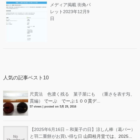
メディア掲載 街角パ
レット
2023年12月9
日
人気の記事ベスト10
尺貫法 色濃く残る 菓子屋にも （重さを表す匁、
貫編）
でーぶ でーぶ１００貫デ...
57 views
|
posted on 5月 29, 2016
【2025年6月16日 – 和菓子の日】涼しん棒（葛バー）
と羽二重餅がお買い得な日
山田桂月堂では、2025...