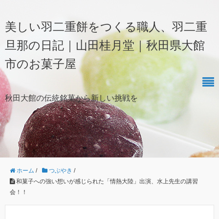
美しい羽二重餅をつくる職人、羽二重
旦那の日記｜山田桂月堂｜秋田県大館
市のお菓子屋
秋田大館の伝統銘菓から新しい挑戦を
ホーム
/
つぶやき
/
和菓子への強い想いが感じられた「情熱大陸」出演、水上先生の講習
会！！