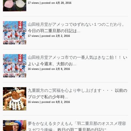
17 views
|
posted on 4月 28, 2016
山田桂月堂がアメッコでゆずれない１つのこだわり。
今日の羽二重旦那の日記は...
17 views
|
posted on 2月 2, 2016
山田桂月堂アメッコ市での一番人気はきなこ飴！！
い
よいよ今週末、大館のお...
16 views
|
posted on 2月 8, 2016
九重親方のご冥福を心より申し上げます・・・
以前の
ブログで私の少年時...
16 views
|
posted on 8月 2, 2016
夢をかなえるタクえもん「羽二重旦那のオススメ理容
スガワラ後編」
昨日の羽二重旦那の日記に...