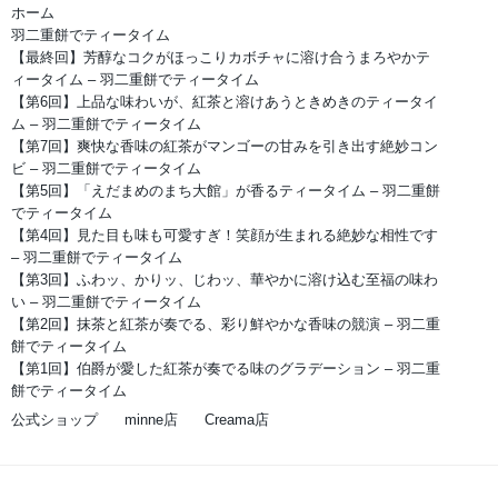
ホーム
羽二重餅でティータイム
【最終回】芳醇なコクがほっこりカボチャに溶け合うまろやかテ
ィータイム – 羽二重餅でティータイム
【第6回】上品な味わいが、紅茶と溶けあうときめきのティータイ
ム – 羽二重餅でティータイム
【第7回】爽快な香味の紅茶がマンゴーの甘みを引き出す絶妙コン
ビ – 羽二重餅でティータイム
【第5回】「えだまめのまち大館」が香るティータイム – 羽二重餅
でティータイム
【第4回】見た目も味も可愛すぎ！笑顔が生まれる絶妙な相性です
– 羽二重餅でティータイム
【第3回】ふわッ、かりッ、じわッ、華やかに溶け込む至福の味わ
い – 羽二重餅でティータイム
【第2回】抹茶と紅茶が奏でる、彩り鮮やかな香味の競演 – 羽二重
餅でティータイム
【第1回】伯爵が愛した紅茶が奏でる味のグラデーション – 羽二重
餅でティータイム
公式ショップ
minne店
Creama店