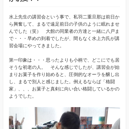
水上先生の講習会という事で、私羽二重旦那は前日か
ら興奮して、まるで遠足前日の子供のように眠れませ
んでした（笑） 大館の同業者の方達と一緒に八戸ま
で・・・早めの到着でしたが、間もなく水上力氏が講
習会場にやってきました。
第一印象は・・・思ったよりも小柄で、どこにでも居
そうな初老の人。 そんな感じでしたが、講習会が始
まりお菓子を作り始めると、圧倒的なオーラを醸し出
し、まるで別人と感じました。例えるならば「格闘
家」、、、お菓子と真剣に向い合い格闘しているかの
ようでした。