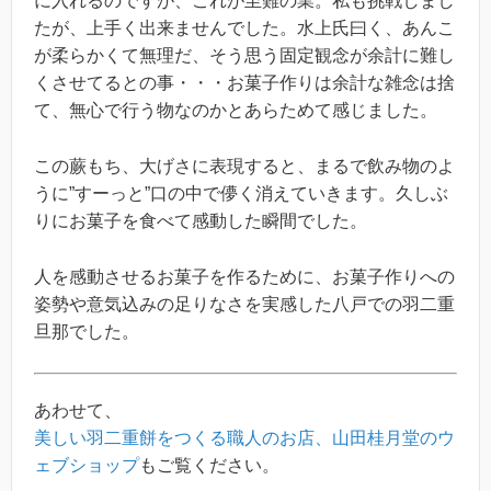
に入れるのですが、これが至難の業。私も挑戦しまし
たが、上手く出来ませんでした。水上氏曰く、あんこ
が柔らかくて無理だ、そう思う固定観念が余計に難し
くさせてるとの事・・・お菓子作りは余計な雑念は捨
て、無心で行う物なのかとあらためて感じました。
この蕨もち、大げさに表現すると、まるで飲み物のよ
うに”すーっと”口の中で儚く消えていきます。久しぶ
りにお菓子を食べて感動した瞬間でした。
人を感動させるお菓子を作るために、お菓子作りへの
姿勢や意気込みの足りなさを実感した八戸での羽二重
旦那でした。
あわせて、
美しい羽二重餅をつくる職人のお店、山田桂月堂のウ
ェブショップ
もご覧ください。