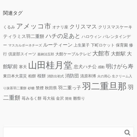
関連タグ
アメッコ市
クリスマス
クリスマスケーキ
くるみ
オナリ座
ハチの足あと
ティラミス羽二重餅
ハロウィン
バレンタインデ
ルーティーン
ー
上生菓子
下町ロケット
保育園
修
マスカルポーネチーズ
大館市
大館駅
大
行
倶楽部スイーツ
大館ケーブルテレビ
嘉納治五郎
山田桂月堂
明けがら寿
館駅前
忠犬ハチ公
寒天
感動
消防団
桜餅
東日本大震災
柏餅
清原和博
消防出初式
火の用心
生クリーム入
羽二重旦那
羽
羽二重っ子
禁煙
秋田県
り抹茶羽二重餅
砂糖
二重餅
苺みるく餅
苺大福
金沢
雛祭り
開発
