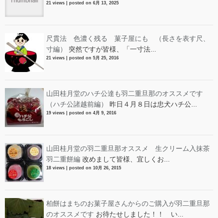
21 views
|
posted on 6月 13, 2025
尺貫法 色濃く残る 菓子屋にも （長さを表す尺、
寸編）
突然ですが皆様、「一寸法...
21 views
|
posted on 5月 25, 2016
山田桂月堂のハチ公達も羽二重旦那のオススメです
（ハチ公諸越前編）
昨日４月８日は忠犬ハチ公...
19 views
|
posted on 4月 9, 2016
山田桂月堂の羽二重旦那オススメ 生クリーム入抹茶
羽二重餅編
改めまして皆様、宜しくお...
18 views
|
posted on 10月 26, 2015
柏餅はまちのお菓子屋さんからのご購入が羽二重旦那
のオススメです
お待たせしました！！ い...