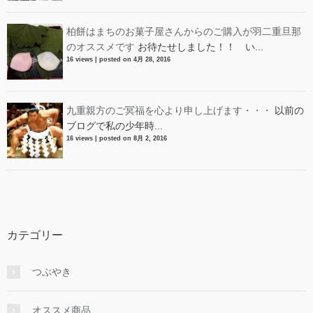
柏餅はまちのお菓子屋さんからのご購入が羽二重旦那
のオススメです
お待たせしました！！ い...
16 views
|
posted on 4月 28, 2016
九重親方のご冥福を心より申し上げます・・・
以前の
ブログで私の少年時...
16 views
|
posted on 8月 2, 2016
カテゴリー
つぶやき
オススメ商品