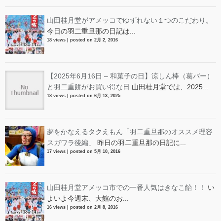
山田桂月堂がアメッコでゆずれない１つのこだわり。
今日の羽二重旦那の日記は...
18 views
|
posted on 2月 2, 2016
【2025年6月16日 – 和菓子の日】涼しん棒（葛バー）
と羽二重餅がお買い得な日
山田桂月堂では、2025...
18 views
|
posted on 6月 13, 2025
夢をかなえるタクえもん「羽二重旦那のオススメ理容
スガワラ後編」
昨日の羽二重旦那の日記に...
17 views
|
posted on 5月 10, 2016
山田桂月堂アメッコ市での一番人気はきなこ飴！！
い
よいよ今週末、大館のお...
16 views
|
posted on 2月 8, 2016