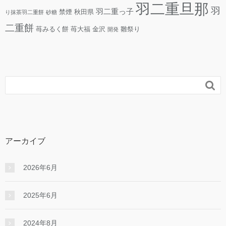
羽二重旦那
羽
羽二重っ子
禁煙
秋田県
り抹茶羽二重餅
砂糖
二重餅
苺みるく餅
苺大福
金沢
雛祭り
開発

アーカイブ
2026年6月
2025年6月
2024年8月