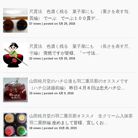
尺貫法 色濃く残る 菓子屋にも （重さを表す匁、
貫編）
でーぶ でーぶ１００貫デ...
57 views
|
posted on 5月 29, 2016
尺貫法 色濃く残る 菓子屋にも （長さを表す尺、
寸編）
突然ですが皆様、「一寸法...
22 views
|
posted on 5月 25, 2016
山田桂月堂のハチ公達も羽二重旦那のオススメです
（ハチ公諸越前編）
昨日４月８日は忠犬ハチ公...
19 views
|
posted on 4月 9, 2016
山田桂月堂の羽二重旦那オススメ 生クリーム入抹茶
羽二重餅編
改めまして皆様、宜しくお...
18 views
|
posted on 10月 26, 2015