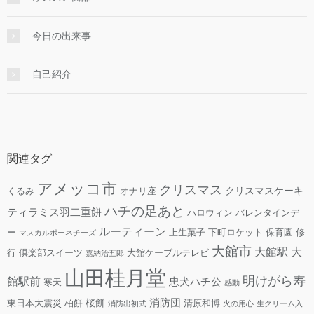
今日の出来事
自己紹介
関連タグ
アメッコ市
クリスマス
クリスマスケーキ
くるみ
オナリ座
ハチの足あと
ティラミス羽二重餅
ハロウィン
バレンタインデ
ルーティーン
ー
上生菓子
下町ロケット
保育園
修
マスカルポーネチーズ
大館市
大館駅
大
行
倶楽部スイーツ
大館ケーブルテレビ
嘉納治五郎
山田桂月堂
明けがら寿
館駅前
忠犬ハチ公
寒天
感動
消防団
桜餅
東日本大震災
柏餅
清原和博
消防出初式
火の用心
生クリーム入