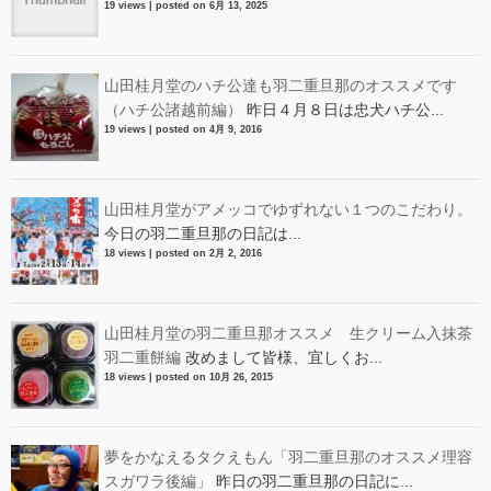
19 views
|
posted on 6月 13, 2025
山田桂月堂のハチ公達も羽二重旦那のオススメです
（ハチ公諸越前編）
昨日４月８日は忠犬ハチ公...
19 views
|
posted on 4月 9, 2016
山田桂月堂がアメッコでゆずれない１つのこだわり。
今日の羽二重旦那の日記は...
18 views
|
posted on 2月 2, 2016
山田桂月堂の羽二重旦那オススメ 生クリーム入抹茶
羽二重餅編
改めまして皆様、宜しくお...
18 views
|
posted on 10月 26, 2015
夢をかなえるタクえもん「羽二重旦那のオススメ理容
スガワラ後編」
昨日の羽二重旦那の日記に...