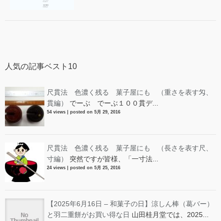
人気の記事ベスト10
尺貫法 色濃く残る 菓子屋にも （重さを表す匁、
貫編）
でーぶ でーぶ１００貫デ...
54 views
|
posted on 5月 29, 2016
尺貫法 色濃く残る 菓子屋にも （長さを表す尺、
寸編）
突然ですが皆様、「一寸法...
24 views
|
posted on 5月 25, 2016
【2025年6月16日 – 和菓子の日】涼しん棒（葛バー）
と羽二重餅がお買い得な日
山田桂月堂では、2025...