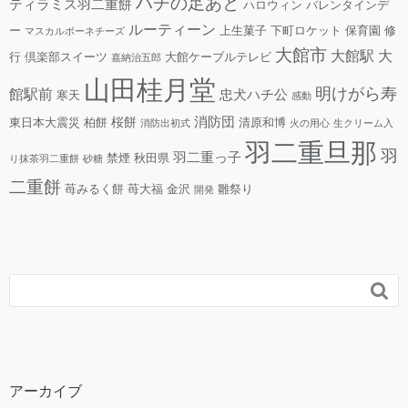
ハチの足あと
ティラミス羽二重餅
ハロウィン
バレンタインデ
ルーティーン
ー
上生菓子
下町ロケット
保育園
修
マスカルポーネチーズ
大館市
大館駅
大
行
倶楽部スイーツ
大館ケーブルテレビ
嘉納治五郎
山田桂月堂
明けがら寿
館駅前
忠犬ハチ公
寒天
感動
消防団
桜餅
東日本大震災
柏餅
清原和博
消防出初式
火の用心
生クリーム入
羽二重旦那
羽
羽二重っ子
禁煙
秋田県
り抹茶羽二重餅
砂糖
二重餅
苺みるく餅
苺大福
金沢
雛祭り
開発

アーカイブ