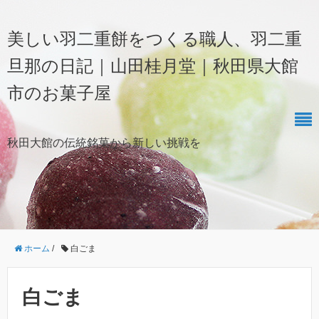
美しい羽二重餅をつくる職人、羽二重
旦那の日記｜山田桂月堂｜秋田県大館
市のお菓子屋
秋田大館の伝統銘菓から新しい挑戦を
ホーム
/
白ごま
白ごま