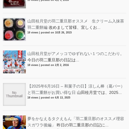
19 views
|
posted on 4月 9, 2016
山田桂月堂の羽二重旦那オススメ 生クリーム入抹茶
羽二重餅編
改めまして皆様、宜しくお...
18 views
|
posted on 10月 26, 2015
山田桂月堂がアメッコでゆずれない１つのこだわり。
今日の羽二重旦那の日記は...
18 views
|
posted on 2月 2, 2016
【2025年6月16日 – 和菓子の日】涼しん棒（葛バー）
と羽二重餅がお買い得な日
山田桂月堂では、2025...
18 views
|
posted on 6月 13, 2025
夢をかなえるタクえもん「羽二重旦那のオススメ理容
スガワラ後編」
昨日の羽二重旦那の日記に...