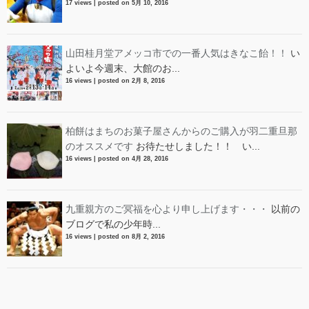
17 views
|
posted on 5月 10, 2016
山田桂月堂アメッコ市での一番人気はきなこ飴！！
い
よいよ今週末、大館のお...
16 views
|
posted on 2月 8, 2016
柏餅はまちのお菓子屋さんからのご購入が羽二重旦那
のオススメです
お待たせしました！！ い...
16 views
|
posted on 4月 28, 2016
九重親方のご冥福を心より申し上げます・・・
以前の
ブログで私の少年時...
16 views
|
posted on 8月 2, 2016