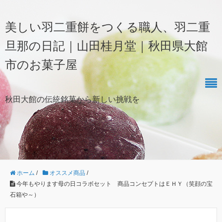
美しい羽二重餅をつくる職人、羽二重
旦那の日記｜山田桂月堂｜秋田県大館
市のお菓子屋
秋田大館の伝統銘菓から新しい挑戦を
ホーム
/
オススメ商品
/
今年もやります母の日コラボセット 商品コンセプトはＥＨＹ（笑顔の宝
石箱や～）