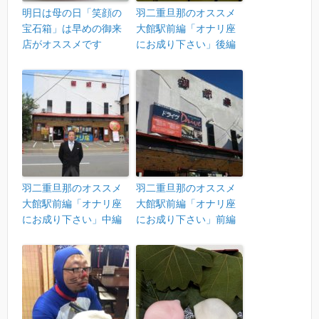
明日は母の日「笑顔の
羽二重旦那のオススメ
宝石箱」は早めの御来
大館駅前編「オナリ座
店がオススメです
にお成り下さい」後編
羽二重旦那のオススメ
羽二重旦那のオススメ
大館駅前編「オナリ座
大館駅前編「オナリ座
にお成り下さい」中編
にお成り下さい」前編