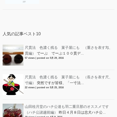
人気の記事ベスト10
尺貫法 色濃く残る 菓子屋にも （重さを表す匁、
貫編）
でーぶ でーぶ１００貫デ...
57 views
|
posted on 5月 29, 2016
尺貫法 色濃く残る 菓子屋にも （長さを表す尺、
寸編）
突然ですが皆様、「一寸法...
22 views
|
posted on 5月 25, 2016
山田桂月堂のハチ公達も羽二重旦那のオススメです
（ハチ公諸越前編）
昨日４月８日は忠犬ハチ公...