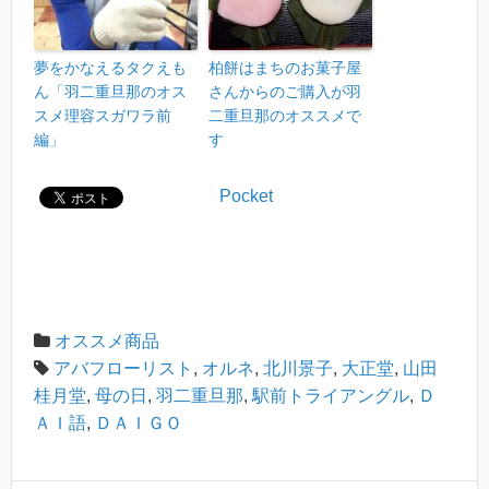
夢をかなえるタクえも
柏餅はまちのお菓子屋
ん「羽二重旦那のオス
さんからのご購入が羽
スメ理容スガワラ前
二重旦那のオススメで
編」
す
Pocket
オススメ商品
アバフローリスト
,
オルネ
,
北川景子
,
大正堂
,
山田
桂月堂
,
母の日
,
羽二重旦那
,
駅前トライアングル
,
Ｄ
ＡＩ語
,
ＤＡＩＧＯ