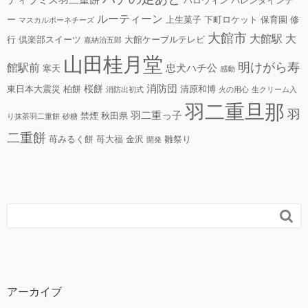
ハロウィン
バレンタインデ
ルーティーン
ー
上生菓子
下町ロケット
保育園
修
マスカルポーネチーズ
大館市
大館駅
大
行
倶楽部スイーツ
大館ケーブルテレビ
嘉納治五郎
山田桂月堂
明けがら寿
館駅前
忠犬ハチ公
寒天
感動
消防団
桜餅
東日本大震災
柏餅
清原和博
消防出初式
火の用心
生クリーム入
羽二重旦那
羽
羽二重っ子
禁煙
秋田県
り抹茶羽二重餅
砂糖
二重餅
苺みるく餅
苺大福
金沢
雛祭り
開発

アーカイブ