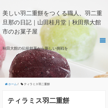
美しい羽二重餅をつくる職人、羽二重
旦那の日記｜山田桂月堂｜秋田県大館
市のお菓子屋
秋田大館の伝統銘菓から新しい挑戦を
ホーム
/
ティラミス羽二重餅
ティラミス羽二重餅