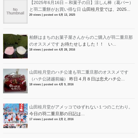
【2025年6月16日 – 和菓子の日】涼しん棒（葛バー）
と羽二重餅がお買い得な日
山田桂月堂では、2025...
20 views
|
posted on 6月 13, 2025
柏餅はまちのお菓子屋さんからのご購入が羽二重旦那
のオススメです
お待たせしました！！ い...
18 views
|
posted on 4月 28, 2016
山田桂月堂のハチ公達も羽二重旦那のオススメです
（ハチ公諸越前編）
昨日４月８日は忠犬ハチ公...
18 views
|
posted on 4月 9, 2016
山田桂月堂がアメッコでゆずれない１つのこだわり。
今日の羽二重旦那の日記は...
17 views
|
posted on 2月 2, 2016