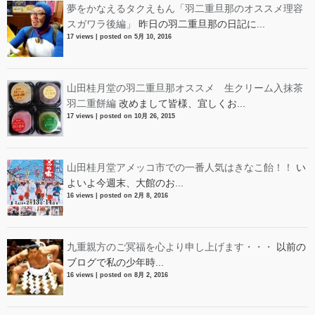
夢をかなえるタクえもん「羽二重旦那のオススメ理容
スガワラ後編」
昨日の羽二重旦那の日記に...
17 views
|
posted on 5月 10, 2016
山田桂月堂の羽二重旦那オススメ 生クリーム入抹茶
羽二重餅編
改めまして皆様、宜しくお...
17 views
|
posted on 10月 26, 2015
山田桂月堂アメッコ市での一番人気はきなこ飴！！
い
よいよ今週末、大館のお...
16 views
|
posted on 2月 8, 2016
九重親方のご冥福を心より申し上げます・・・
以前の
ブログで私の少年時...
16 views
|
posted on 8月 2, 2016