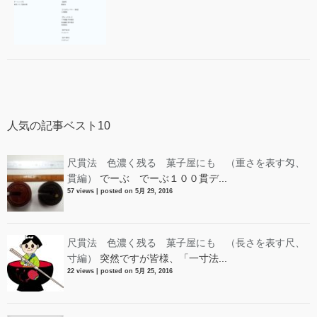
人気の記事ベスト10
尺貫法 色濃く残る 菓子屋にも （重さを表す匁、
貫編）
でーぶ でーぶ１００貫デ...
57 views
|
posted on 5月 29, 2016
尺貫法 色濃く残る 菓子屋にも （長さを表す尺、
寸編）
突然ですが皆様、「一寸法...
22 views
|
posted on 5月 25, 2016