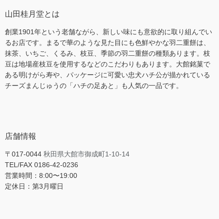
山田桂月堂とは
創業1901年という老舗ながら、新しい味にも意欲的に取り組んでい
るお店です。まるで華のような見た目にも色鮮やかな羽二重餅は、
抹茶、いちご、くるみ、枝豆、季節の羽二重餅の種類あります。枝
豆は地場産枝豆を使用するなどのこだわりもあります。大館銘菓で
ある明けがら寿や、パッケージに可愛い忠犬ハチ公が描かれている
チーズまんじゅうの「ハチの足あと」も人気の一品です。
店舗情報
〒017-0044
秋田県大館市御成町1-10-14
TEL/FAX 0186-42-0236
営業時間：8:00〜19:00
定休日：第3月曜日