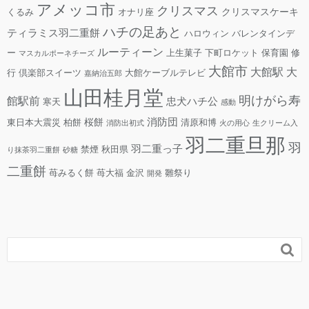
アメッコ市
クリスマス
クリスマスケーキ
くるみ
オナリ座
ハチの足あと
ティラミス羽二重餅
ハロウィン
バレンタインデ
ルーティーン
ー
上生菓子
下町ロケット
保育園
修
マスカルポーネチーズ
大館市
大館駅
大
行
倶楽部スイーツ
大館ケーブルテレビ
嘉納治五郎
山田桂月堂
明けがら寿
館駅前
忠犬ハチ公
寒天
感動
消防団
桜餅
東日本大震災
柏餅
清原和博
消防出初式
火の用心
生クリーム入
羽二重旦那
羽
羽二重っ子
禁煙
秋田県
り抹茶羽二重餅
砂糖
二重餅
苺みるく餅
苺大福
金沢
雛祭り
開発
