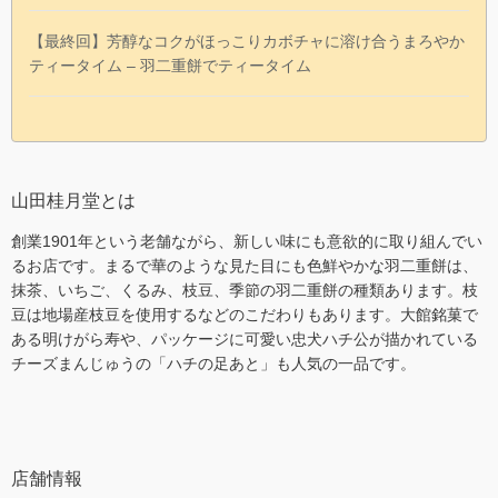
【最終回】芳醇なコクがほっこりカボチャに溶け合うまろやか
ティータイム – 羽二重餅でティータイム
山田桂月堂とは
創業1901年という老舗ながら、新しい味にも意欲的に取り組んでい
るお店です。まるで華のような見た目にも色鮮やかな羽二重餅は、
抹茶、いちご、くるみ、枝豆、季節の羽二重餅の種類あります。枝
豆は地場産枝豆を使用するなどのこだわりもあります。大館銘菓で
ある明けがら寿や、パッケージに可愛い忠犬ハチ公が描かれている
チーズまんじゅうの「ハチの足あと」も人気の一品です。
店舗情報