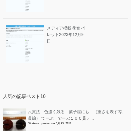
メディア掲載 街角パ
レット
2023年12月9
日
人気の記事ベスト10
尺貫法 色濃く残る 菓子屋にも （重さを表す匁、
貫編）
でーぶ でーぶ１００貫デ...
50 views
|
posted on 5月 29, 2016