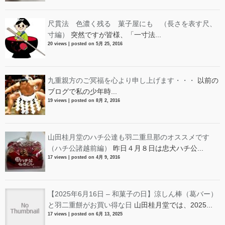
尺貫法 色濃く残る 菓子屋にも （長さを表す尺、
寸編）
突然ですが皆様、「一寸法...
20 views
|
posted on 5月 25, 2016
九重親方のご冥福を心より申し上げます・・・
以前の
ブログで私の少年時...
19 views
|
posted on 8月 2, 2016
山田桂月堂のハチ公達も羽二重旦那のオススメです
（ハチ公諸越前編）
昨日４月８日は忠犬ハチ公...
17 views
|
posted on 4月 9, 2016
【2025年6月16日 – 和菓子の日】涼しん棒（葛バー）
と羽二重餅がお買い得な日
山田桂月堂では、2025...
17 views
|
posted on 6月 13, 2025