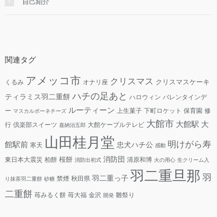
自己紹介
関連タグ
アメッコ市
クリスマス
クリスマスケーキ
くるみ
オナリ座
ハチの足あと
ティラミス羽二重餅
ハロウィン
バレンタインデ
ルーティーン
ー
上生菓子
下町ロケット
保育園
修
マスカルポーネチーズ
大館市
大館駅
大
行
倶楽部スイーツ
大館ケーブルテレビ
嘉納治五郎
山田桂月堂
明けがら寿
館駅前
忠犬ハチ公
寒天
感動
消防団
桜餅
東日本大震災
柏餅
清原和博
消防出初式
火の用心
生クリーム入
羽二重旦那
羽
羽二重っ子
禁煙
秋田県
り抹茶羽二重餅
砂糖
二重餅
苺みるく餅
苺大福
金沢
雛祭り
開発