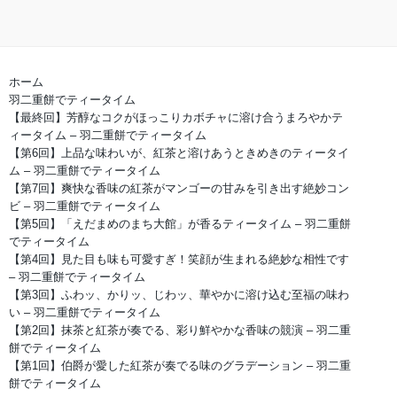
ホーム
羽二重餅でティータイム
【最終回】芳醇なコクがほっこりカボチャに溶け合うまろやかテ
ィータイム – 羽二重餅でティータイム
【第6回】上品な味わいが、紅茶と溶けあうときめきのティータイ
ム – 羽二重餅でティータイム
【第7回】爽快な香味の紅茶がマンゴーの甘みを引き出す絶妙コン
ビ – 羽二重餅でティータイム
【第5回】「えだまめのまち大館」が香るティータイム – 羽二重餅
でティータイム
【第4回】見た目も味も可愛すぎ！笑顔が生まれる絶妙な相性です
– 羽二重餅でティータイム
【第3回】ふわッ、かりッ、じわッ、華やかに溶け込む至福の味わ
い – 羽二重餅でティータイム
【第2回】抹茶と紅茶が奏でる、彩り鮮やかな香味の競演 – 羽二重
餅でティータイム
【第1回】伯爵が愛した紅茶が奏でる味のグラデーション – 羽二重
餅でティータイム