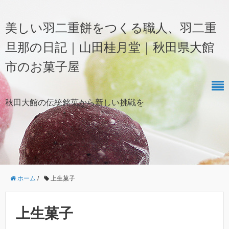
美しい羽二重餅をつくる職人、羽二重
旦那の日記｜山田桂月堂｜秋田県大館
市のお菓子屋
秋田大館の伝統銘菓から新しい挑戦を
ホーム
/
上生菓子
上生菓子