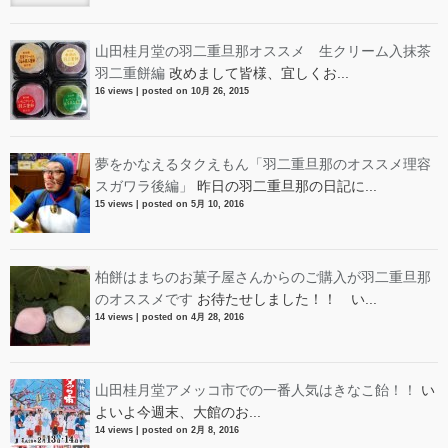
山田桂月堂の羽二重旦那オススメ 生クリーム入抹茶
羽二重餅編
改めまして皆様、宜しくお...
16 views
|
posted on 10月 26, 2015
夢をかなえるタクえもん「羽二重旦那のオススメ理容
スガワラ後編」
昨日の羽二重旦那の日記に...
15 views
|
posted on 5月 10, 2016
柏餅はまちのお菓子屋さんからのご購入が羽二重旦那
のオススメです
お待たせしました！！ い...
14 views
|
posted on 4月 28, 2016
山田桂月堂アメッコ市での一番人気はきなこ飴！！
い
よいよ今週末、大館のお...
14 views
|
posted on 2月 8, 2016