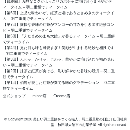
【最終回】芳醇なコクがほっこりカボチャに溶け合うまろやかテ
ィータイム – 羽二重餅でティータイム
【第6回】上品な味わいが、紅茶と溶けあうときめきのティータイ
ム – 羽二重餅でティータイム
【第7回】爽快な香味の紅茶がマンゴーの甘みを引き出す絶妙コン
ビ – 羽二重餅でティータイム
【第5回】「えだまめのまち大館」が香るティータイム – 羽二重餅
でティータイム
【第4回】見た目も味も可愛すぎ！笑顔が生まれる絶妙な相性です
– 羽二重餅でティータイム
【第3回】ふわッ、かりッ、じわッ、華やかに溶け込む至福の味わ
い – 羽二重餅でティータイム
【第2回】抹茶と紅茶が奏でる、彩り鮮やかな香味の競演 – 羽二重
餅でティータイム
【第1回】伯爵が愛した紅茶が奏でる味のグラデーション – 羽二重
餅でティータイム
公式ショップ
minne店
Creama店
© Copyright 2026 美しい羽二重餅をつくる職人、羽二重旦那の日記｜山田桂月
堂｜秋田県大館市のお菓子屋. All rights reserved.