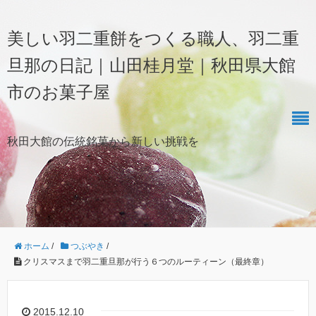
美しい羽二重餅をつくる職人、羽二重
旦那の日記｜山田桂月堂｜秋田県大館
市のお菓子屋
秋田大館の伝統銘菓から新しい挑戦を
ホーム
/
つぶやき
/
クリスマスまで羽二重旦那が行う６つのルーティーン（最終章）
2015.12.10