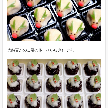
大納言かのこ製の柊（ひいらぎ）です。