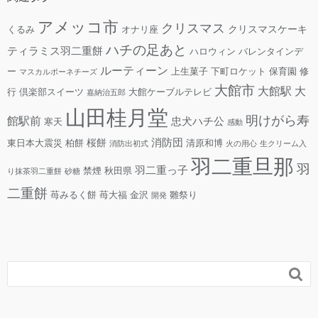
アメッコ市
クリスマス
クリスマスケーキ
くるみ
オナリ座
ハチの足あと
ティラミス羽二重餅
ハロウィン
バレンタインデ
ルーティーン
ー
上生菓子
下町ロケット
保育園
修
マスカルポーネチーズ
大館市
大館駅
大
行
倶楽部スイーツ
大館ケーブルテレビ
嘉納治五郎
山田桂月堂
明けがら寿
館駅前
忠犬ハチ公
寒天
感動
消防団
桜餅
東日本大震災
柏餅
清原和博
消防出初式
火の用心
生クリーム入
羽二重旦那
羽
羽二重っ子
禁煙
秋田県
り抹茶羽二重餅
砂糖
二重餅
苺みるく餅
苺大福
金沢
雛祭り
開発
