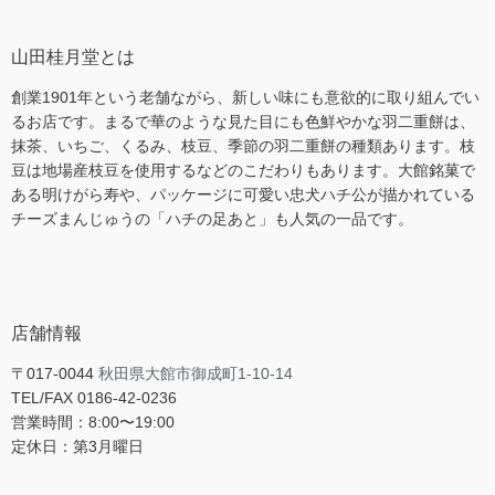
山田桂月堂とは
創業1901年という老舗ながら、新しい味にも意欲的に取り組んでい
るお店です。まるで華のような見た目にも色鮮やかな羽二重餅は、
抹茶、いちご、くるみ、枝豆、季節の羽二重餅の種類あります。枝
豆は地場産枝豆を使用するなどのこだわりもあります。大館銘菓で
ある明けがら寿や、パッケージに可愛い忠犬ハチ公が描かれている
チーズまんじゅうの「ハチの足あと」も人気の一品です。
店舗情報
〒017-0044
秋田県大館市御成町1-10-14
TEL/FAX 0186-42-0236
営業時間：8:00〜19:00
定休日：第3月曜日