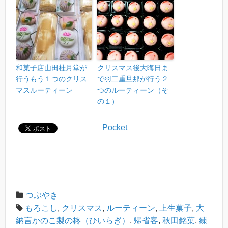
和菓子店山田桂月堂が
クリスマス後大晦日ま
行うもう１つのクリス
で羽二重旦那が行う２
マスルーティーン
つのルーティーン（そ
の１）
Pocket
つぶやき
もろこし
,
クリスマス
,
ルーティーン
,
上生菓子
,
大
納言かのこ製の柊（ひいらぎ）
,
帰省客
,
秋田銘菓
,
練