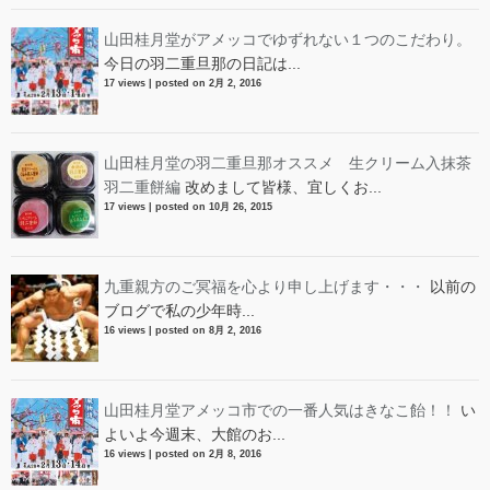
山田桂月堂がアメッコでゆずれない１つのこだわり。
今日の羽二重旦那の日記は...
17 views
|
posted on 2月 2, 2016
山田桂月堂の羽二重旦那オススメ 生クリーム入抹茶
羽二重餅編
改めまして皆様、宜しくお...
17 views
|
posted on 10月 26, 2015
九重親方のご冥福を心より申し上げます・・・
以前の
ブログで私の少年時...
16 views
|
posted on 8月 2, 2016
山田桂月堂アメッコ市での一番人気はきなこ飴！！
い
よいよ今週末、大館のお...
16 views
|
posted on 2月 8, 2016