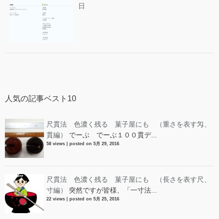
日
人気の記事ベスト10
尺貫法 色濃く残る 菓子屋にも （重さを表す匁、
貫編）
でーぶ でーぶ１００貫デ...
58 views
|
posted on 5月 29, 2016
尺貫法 色濃く残る 菓子屋にも （長さを表す尺、
寸編）
突然ですが皆様、「一寸法...
22 views
|
posted on 5月 25, 2016