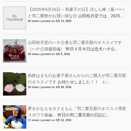
【2025年6月16日 – 和菓子の日】涼しん棒（葛バー）
と羽二重餅がお買い得な日
山田桂月堂では、2025...
20 views
|
posted on 6月 13, 2025
山田桂月堂のハチ公達も羽二重旦那のオススメです
（ハチ公諸越前編）
昨日４月８日は忠犬ハチ公...
18 views
|
posted on 4月 9, 2016
柏餅はまちのお菓子屋さんからのご購入が羽二重旦那
のオススメです
お待たせしました！！ い...
18 views
|
posted on 4月 28, 2016
夢をかなえるタクえもん「羽二重旦那のオススメ理容
スガワラ後編」
昨日の羽二重旦那の日記に...
17 views
|
posted on 5月 10, 2016