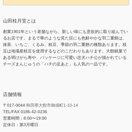
山田桂月堂とは
創業1901年という老舗ながら、新しい味にも意欲的に取り組んでい
るお店です。まるで華のような見た目にも色鮮やかな羽二重餅は、
抹茶、いちご、くるみ、枝豆、季節の羽二重餅の種類あります。枝
豆は地場産枝豆を使用するなどのこだわりもあります。大館銘菓で
ある明けがら寿や、パッケージに可愛い忠犬ハチ公が描かれている
チーズまんじゅうの「ハチの足あと」も人気の一品です。
店舗情報
〒017-0044
秋田県大館市御成町1-10-14
TEL/FAX 0186-42-0236
営業時間：8:00〜19:00
定休日：第3月曜日