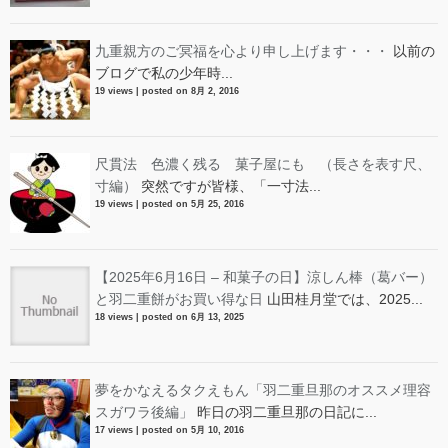
九重親方のご冥福を心より申し上げます・・・
以前の
ブログで私の少年時...
19 views
|
posted on 8月 2, 2016
尺貫法 色濃く残る 菓子屋にも （長さを表す尺、
寸編）
突然ですが皆様、「一寸法...
19 views
|
posted on 5月 25, 2016
【2025年6月16日 – 和菓子の日】涼しん棒（葛バー）
と羽二重餅がお買い得な日
山田桂月堂では、2025...
18 views
|
posted on 6月 13, 2025
夢をかなえるタクえもん「羽二重旦那のオススメ理容
スガワラ後編」
昨日の羽二重旦那の日記に...
17 views
|
posted on 5月 10, 2016