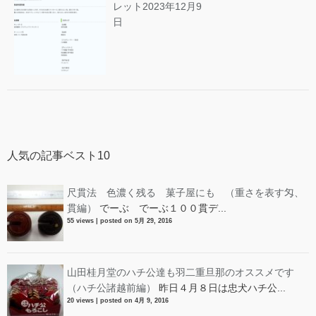
レット
2023年12月9
日
人気の記事ベスト10
尺貫法 色濃く残る 菓子屋にも （重さを表す匁、
貫編）
でーぶ でーぶ１００貫デ...
55 views
|
posted on 5月 29, 2016
山田桂月堂のハチ公達も羽二重旦那のオススメです
（ハチ公諸越前編）
昨日４月８日は忠犬ハチ公...
20 views
|
posted on 4月 9, 2016