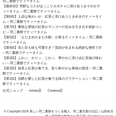
羽二重餅でティータイム
【最終回】芳醇なコクがほっこりカボチャに溶け合うまろやかテ
ィータイム – 羽二重餅でティータイム
【第6回】上品な味わいが、紅茶と溶けあうときめきのティータイ
ム – 羽二重餅でティータイム
【第7回】爽快な香味の紅茶がマンゴーの甘みを引き出す絶妙コン
ビ – 羽二重餅でティータイム
【第5回】「えだまめのまち大館」が香るティータイム – 羽二重餅
でティータイム
【第4回】見た目も味も可愛すぎ！笑顔が生まれる絶妙な相性です
– 羽二重餅でティータイム
【第3回】ふわッ、かりッ、じわッ、華やかに溶け込む至福の味わ
い – 羽二重餅でティータイム
【第2回】抹茶と紅茶が奏でる、彩り鮮やかな香味の競演 – 羽二重
餅でティータイム
【第1回】伯爵が愛した紅茶が奏でる味のグラデーション – 羽二重
餅でティータイム
公式ショップ
minne店
Creama店
© Copyright 2026 美しい羽二重餅をつくる職人、羽二重旦那の日記｜山田桂月