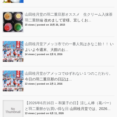
山田桂月堂の羽二重旦那オススメ 生クリーム入抹茶
羽二重餅編
改めまして皆様、宜しくお...
15 views
|
posted on 10月 26, 2015
山田桂月堂アメッコ市での一番人気はきなこ飴！！
い
よいよ今週末、大館のお...
14 views
|
posted on 2月 8, 2016
山田桂月堂がアメッコでゆずれない１つのこだわり。
今日の羽二重旦那の日記は...
13 views
|
posted on 2月 2, 2016
【2026年6月16日 – 和菓子の日】涼しん棒（葛バー）
と羽二重餅がお買い得な日
山田桂月堂では、2026...
13 views
|
posted on 6月 11, 2026