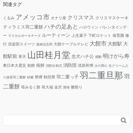
関連タグ
アメッコ市
クリスマス
クリスマスケーキ
くるみ
オナリ座
ハチの足あと
ティラミス羽二重餅
ハロウィン
バレンタインデ
ルーティーン
ー
上生菓子
下町ロケット
保育園
修
マスカルポーネチーズ
大館市
大館駅
大
行
倶楽部スイーツ
大館ケーブルテレビ
嘉納治五郎
山田桂月堂
明けがら寿
館駅前
忠犬ハチ公
寒天
感動
消防団
桜餅
東日本大震災
柏餅
清原和博
消防出初式
火の用心
生クリーム入
羽二重旦那
羽
羽二重っ子
禁煙
秋田県
り抹茶羽二重餅
砂糖
二重餅
苺みるく餅
苺大福
金沢
雛祭り
開発
