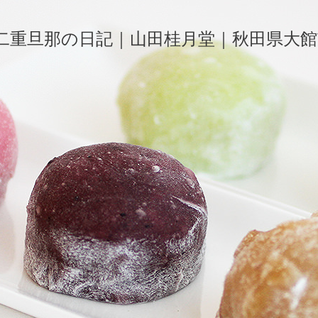
二重旦那の日記｜山田桂月堂｜秋田県大館