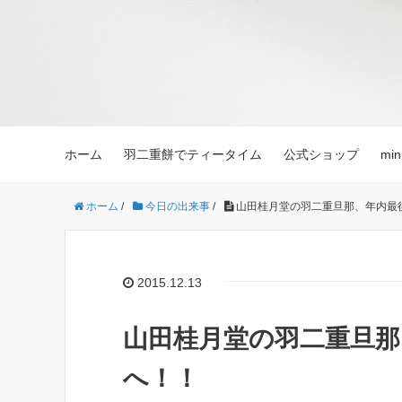
ホーム
羽二重餅でティータイム
公式ショップ
mi
ホーム
/
今日の出来事
/
山田桂月堂の羽二重旦那、年内最
2015.12.13
山田桂月堂の羽二重旦那
へ！！