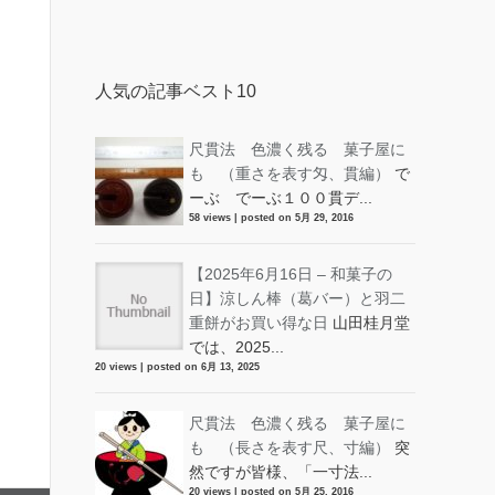
人気の記事ベスト10
尺貫法 色濃く残る 菓子屋に
も （重さを表す匁、貫編）
で
ーぶ でーぶ１００貫デ...
58 views
|
posted on 5月 29, 2016
【2025年6月16日 – 和菓子の
日】涼しん棒（葛バー）と羽二
重餅がお買い得な日
山田桂月堂
では、2025...
20 views
|
posted on 6月 13, 2025
尺貫法 色濃く残る 菓子屋に
も （長さを表す尺、寸編）
突
然ですが皆様、「一寸法...
20 views
|
posted on 5月 25, 2016