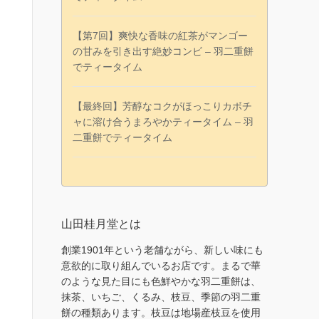
【第7回】爽快な香味の紅茶がマンゴー
の甘みを引き出す絶妙コンビ – 羽二重餅
でティータイム
【最終回】芳醇なコクがほっこりカボチ
ャに溶け合うまろやかティータイム – 羽
二重餅でティータイム
山田桂月堂とは
創業1901年という老舗ながら、新しい味にも
意欲的に取り組んでいるお店です。まるで華
のような見た目にも色鮮やかな羽二重餅は、
抹茶、いちご、くるみ、枝豆、季節の羽二重
餅の種類あります。枝豆は地場産枝豆を使用