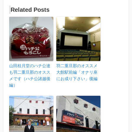
Related Posts
山田桂月堂のハチ公達
羽二重旦那のオススメ
も羽二重旦那のオスス
大館駅前編「オナリ座
メです（ハチ公諸越後
にお成り下さい」後編
編）