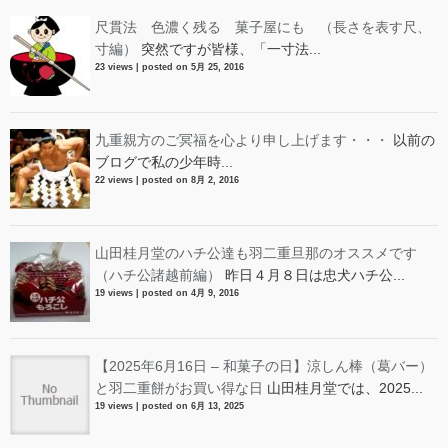
尺貫法 色濃く残る 菓子屋にも （長さを表す尺、
寸編）
突然ですが皆様、「一寸法...
23 views
|
posted on 5月 25, 2016
九重親方のご冥福を心より申し上げます・・・
以前の
ブログで私の少年時...
22 views
|
posted on 8月 2, 2016
山田桂月堂のハチ公達も羽二重旦那のオススメです
（ハチ公諸越前編）
昨日４月８日は忠犬ハチ公...
19 views
|
posted on 4月 9, 2016
【2025年6月16日 – 和菓子の日】涼しん棒（葛バー）
と羽二重餅がお買い得な日
山田桂月堂では、2025...
19 views
|
posted on 6月 13, 2025