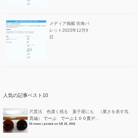
メディア掲載 街角パ
レット
2023年12月9
日
人気の記事ベスト10
尺貫法 色濃く残る 菓子屋にも （重さを表す匁、
貫編）
でーぶ でーぶ１００貫デ...
53 views
|
posted on 5月 29, 2016