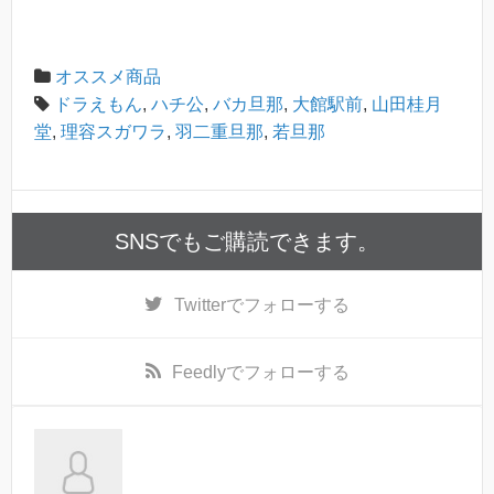
オススメ商品
ドラえもん
,
ハチ公
,
バカ旦那
,
大館駅前
,
山田桂月
堂
,
理容スガワラ
,
羽二重旦那
,
若旦那
SNSでもご購読できます。
Twitter
でフォローする
Feedly
でフォローする