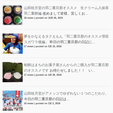
山田桂月堂の羽二重旦那オススメ 生クリーム入抹茶
羽二重餅編
改めまして皆様、宜しくお...
18 views
|
posted on 10月 26, 2015
夢をかなえるタクえもん「羽二重旦那のオススメ理容
スガワラ後編」
昨日の羽二重旦那の日記に...
17 views
|
posted on 5月 10, 2016
柏餅はまちのお菓子屋さんからのご購入が羽二重旦那
のオススメです
お待たせしました！！ い...
17 views
|
posted on 4月 28, 2016
山田桂月堂がアメッコでゆずれない１つのこだわり。
今日の羽二重旦那の日記は...
16 views
|
posted on 2月 2, 2016