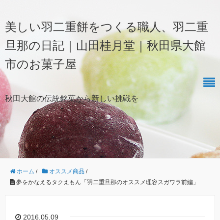
美しい羽二重餅をつくる職人、羽二重
旦那の日記｜山田桂月堂｜秋田県大館
市のお菓子屋
秋田大館の伝統銘菓から新しい挑戦を
ホーム
/
オススメ商品
/
夢をかなえるタクえもん「羽二重旦那のオススメ理容スガワラ前編」
2016.05.09