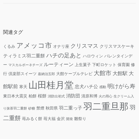
関連タグ
アメッコ市
クリスマス
クリスマスケーキ
くるみ
オナリ座
ハチの足あと
ティラミス羽二重餅
ハロウィン
バレンタインデ
ルーティーン
ー
上生菓子
下町ロケット
保育園
修
マスカルポーネチーズ
大館市
大館駅
大
行
倶楽部スイーツ
大館ケーブルテレビ
嘉納治五郎
山田桂月堂
明けがら寿
館駅前
忠犬ハチ公
寒天
感動
消防団
桜餅
東日本大震災
柏餅
清原和博
消防出初式
火の用心
生クリーム入
羽二重旦那
羽
羽二重っ子
禁煙
秋田県
り抹茶羽二重餅
砂糖
二重餅
苺みるく餅
苺大福
金沢
雛祭り
開発