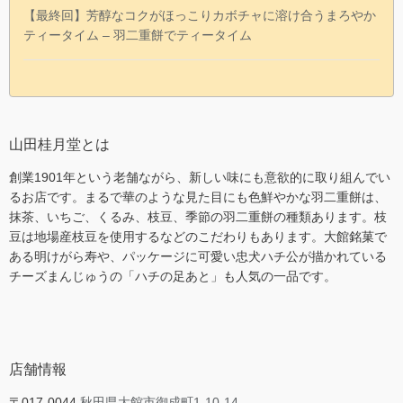
【最終回】芳醇なコクがほっこりカボチャに溶け合うまろやか
ティータイム – 羽二重餅でティータイム
山田桂月堂とは
創業1901年という老舗ながら、新しい味にも意欲的に取り組んでい
るお店です。まるで華のような見た目にも色鮮やかな羽二重餅は、
抹茶、いちご、くるみ、枝豆、季節の羽二重餅の種類あります。枝
豆は地場産枝豆を使用するなどのこだわりもあります。大館銘菓で
ある明けがら寿や、パッケージに可愛い忠犬ハチ公が描かれている
チーズまんじゅうの「ハチの足あと」も人気の一品です。
店舗情報
〒017-0044
秋田県大館市御成町1-10-14