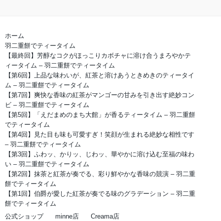
ホーム
羽二重餅でティータイム
【最終回】芳醇なコクがほっこりカボチャに溶け合うまろやかテ
ィータイム – 羽二重餅でティータイム
【第6回】上品な味わいが、紅茶と溶けあうときめきのティータイ
ム – 羽二重餅でティータイム
【第7回】爽快な香味の紅茶がマンゴーの甘みを引き出す絶妙コン
ビ – 羽二重餅でティータイム
【第5回】「えだまめのまち大館」が香るティータイム – 羽二重餅
でティータイム
【第4回】見た目も味も可愛すぎ！笑顔が生まれる絶妙な相性です
– 羽二重餅でティータイム
【第3回】ふわッ、かりッ、じわッ、華やかに溶け込む至福の味わ
い – 羽二重餅でティータイム
【第2回】抹茶と紅茶が奏でる、彩り鮮やかな香味の競演 – 羽二重
餅でティータイム
【第1回】伯爵が愛した紅茶が奏でる味のグラデーション – 羽二重
餅でティータイム
公式ショップ
minne店
Creama店