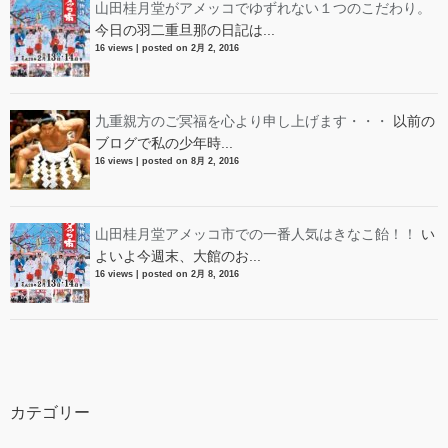
山田桂月堂がアメッコでゆずれない１つのこだわり。
今日の羽二重旦那の日記は...
16 views
|
posted on 2月 2, 2016
九重親方のご冥福を心より申し上げます・・・
以前の
ブログで私の少年時...
16 views
|
posted on 8月 2, 2016
山田桂月堂アメッコ市での一番人気はきなこ飴！！
い
よいよ今週末、大館のお...
16 views
|
posted on 2月 8, 2016
カテゴリー