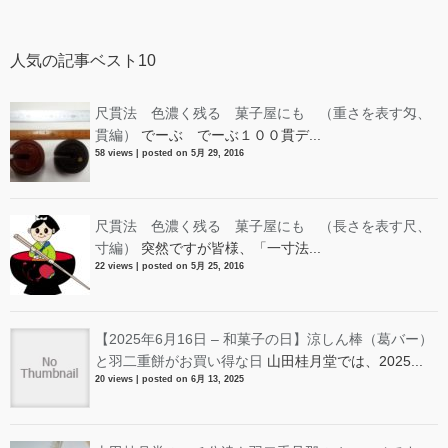
人気の記事ベスト10
尺貫法 色濃く残る 菓子屋にも （重さを表す匁、
貫編）
でーぶ でーぶ１００貫デ...
58 views
|
posted on 5月 29, 2016
尺貫法 色濃く残る 菓子屋にも （長さを表す尺、
寸編）
突然ですが皆様、「一寸法...
22 views
|
posted on 5月 25, 2016
【2025年6月16日 – 和菓子の日】涼しん棒（葛バー）
と羽二重餅がお買い得な日
山田桂月堂では、2025...
20 views
|
posted on 6月 13, 2025