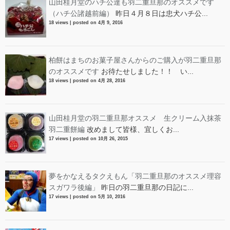
山田桂月堂のハチ公達も羽二重旦那のオススメです
（ハチ公諸越前編）
昨日４月８日は忠犬ハチ公...
18 views
|
posted on 4月 9, 2016
柏餅はまちのお菓子屋さんからのご購入が羽二重旦那
のオススメです
お待たせしました！！ い...
18 views
|
posted on 4月 28, 2016
山田桂月堂の羽二重旦那オススメ 生クリーム入抹茶
羽二重餅編
改めまして皆様、宜しくお...
17 views
|
posted on 10月 26, 2015
夢をかなえるタクえもん「羽二重旦那のオススメ理容
スガワラ後編」
昨日の羽二重旦那の日記に...
17 views
|
posted on 5月 10, 2016