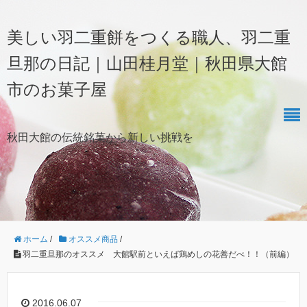
美しい羽二重餅をつくる職人、羽二重
旦那の日記｜山田桂月堂｜秋田県大館
市のお菓子屋
秋田大館の伝統銘菓から新しい挑戦を
ホーム
/
オススメ商品
/
羽二重旦那のオススメ 大館駅前といえば鶏めしの花善だべ！！（前編）
2016.06.07