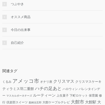
つぶやき
オススメ商品
今日の出来事
自己紹介
関連タグ
アメッコ市
クリスマス
クリスマスケーキ
くるみ
オナリ座
ハチの足あと
ティラミス羽二重餅
ハロウィン
バレンタインデ
ルーティーン
ー
上生菓子
下町ロケット
保育園
修
マスカルポーネチーズ
大館市
大館駅
大
行
倶楽部スイーツ
大館ケーブルテレビ
嘉納治五郎