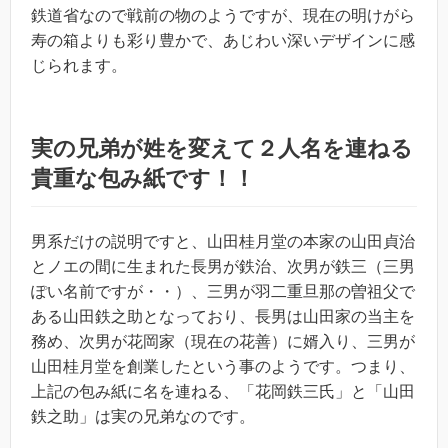
鉄道省なので戦前の物のようですが、現在の明けがら
寿の箱よりも彩り豊かで、あじわい深いデザインに感
じられます。
実の兄弟が姓を変えて２人名を連ねる
貴重な包み紙です！！
男系だけの説明ですと、山田桂月堂の本家の山田貞治
とノエの間に生まれた長男が鉄治、次男が鉄三（三男
ぽい名前ですが・・）、三男が羽二重旦那の曽祖父で
ある山田鉄之助となっており、長男は山田家の当主を
務め、次男が花岡家（現在の花善）に婿入り、三男が
山田桂月堂を創業したという事のようです。つまり、
上記の包み紙に名を連ねる、「花岡鉄三氏」と「山田
鉄之助」は実の兄弟なのです。