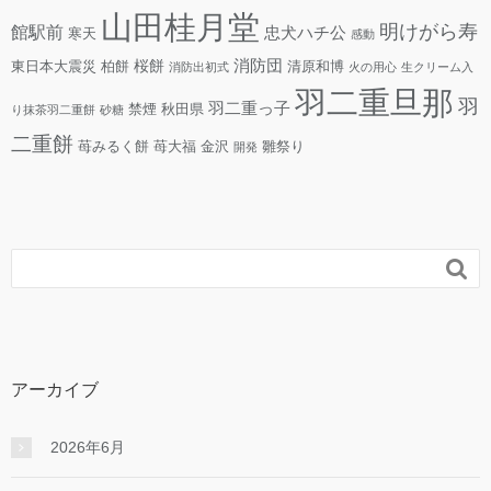
山田桂月堂
明けがら寿
館駅前
忠犬ハチ公
寒天
感動
消防団
桜餅
東日本大震災
柏餅
清原和博
消防出初式
火の用心
生クリーム入
羽二重旦那
羽
羽二重っ子
禁煙
秋田県
り抹茶羽二重餅
砂糖
二重餅
苺みるく餅
苺大福
金沢
雛祭り
開発

アーカイブ
2026年6月