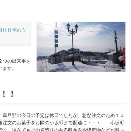
田桂月堂のウ
２つの出来事を
います。
！！
二重旦那の今日の予定は休日でしたが、急な注文のため１０
後注文のお菓子をお隣の小坂町まで配達に・・・ 小坂町
です。現在でもその名残りのある町並みや建造物などが残っ