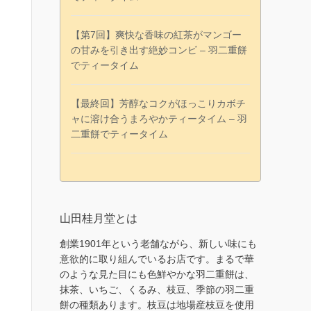
【第7回】爽快な香味の紅茶がマンゴー
の甘みを引き出す絶妙コンビ – 羽二重餅
でティータイム
【最終回】芳醇なコクがほっこりカボチ
ャに溶け合うまろやかティータイム – 羽
二重餅でティータイム
山田桂月堂とは
創業1901年という老舗ながら、新しい味にも
意欲的に取り組んでいるお店です。まるで華
のような見た目にも色鮮やかな羽二重餅は、
抹茶、いちご、くるみ、枝豆、季節の羽二重
餅の種類あります。枝豆は地場産枝豆を使用