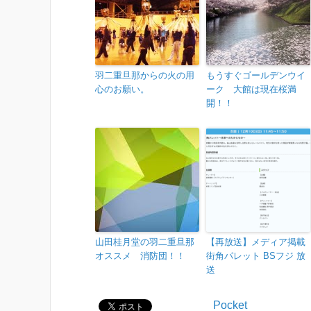
羽二重旦那からの火の用
もうすぐゴールデンウイ
心のお願い。
ーク 大館は現在桜満
開！！
山田桂月堂の羽二重旦那
【再放送】メディア掲載
オススメ 消防団！！
街角パレット BSフジ 放
送
Pocket