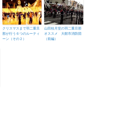
クリスマスまで羽二重旦
山田桂月堂の羽二重旦那
那が行う６つのルーティ
オススメ 大館市消防団
ーン（その２）
（前編）