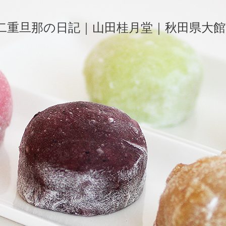
二重旦那の日記｜山田桂月堂｜秋田県大館