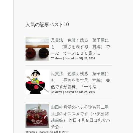
人気の記事ベスト10
尺貫法 色濃く残る 菓子屋に
も （重さを表す匁、貫編）
で
ーぶ でーぶ１００貫デ...
57 views
|
posted on 5月 29, 2016
尺貫法 色濃く残る 菓子屋に
も （長さを表す尺、寸編）
突
然ですが皆様、「一寸法...
22 views
|
posted on 5月 25, 2016
山田桂月堂のハチ公達も羽二重
旦那のオススメです（ハチ公諸
越前編）
昨日４月８日は忠犬ハ
チ公...
19 views
|
posted on 4月 9, 2016