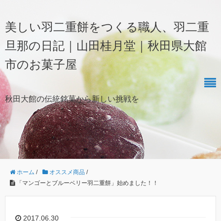
美しい羽二重餅をつくる職人、羽二重
旦那の日記｜山田桂月堂｜秋田県大館
市のお菓子屋
秋田大館の伝統銘菓から新しい挑戦を
ホーム
/
オススメ商品
/
「マンゴーとブルーベリー羽二重餅」始めました！！
2017.06.30