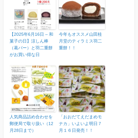
【2025年6月16日 – 和
今年もオススメ山田桂
菓子の日】涼しん棒
月堂のティラミス羽二
（葛バー）と羽二重餅
重餅！！
がお買い得な日
人気商品詰め合わせを
「おおだてえだまめモ
郵便局で取り扱い（12
ナカ」いよいよ明日７
月28日まで）
月１６日発売！！