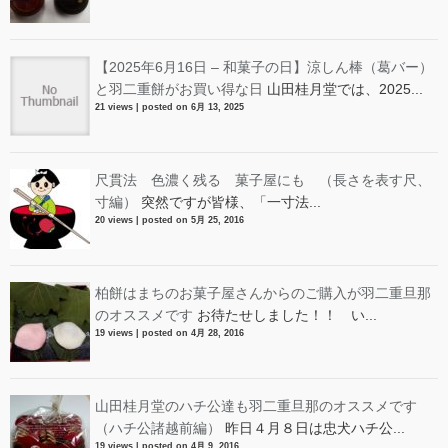
【2025年6月16日 – 和菓子の日】涼しん棒（葛バー）
と羽二重餅がお買い得な日
山田桂月堂では、2025...
21 views
|
posted on 6月 13, 2025
尺貫法 色濃く残る 菓子屋にも （長さを表す尺、
寸編）
突然ですが皆様、「一寸法...
20 views
|
posted on 5月 25, 2016
柏餅はまちのお菓子屋さんからのご購入が羽二重旦那
のオススメです
お待たせしました！！ い...
19 views
|
posted on 4月 28, 2016
山田桂月堂のハチ公達も羽二重旦那のオススメです
（ハチ公諸越前編）
昨日４月８日は忠犬ハチ公...
19 views
|
posted on 4月 9, 2016