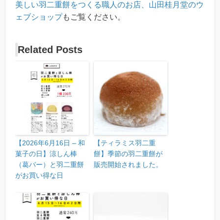
美しい羽二重餅をつくる職人のお店、山田桂月堂のウ
ェブショップ
もご覧ください。
Related Posts
【2026年6月16日 – 和
【ティラミス羽二重
菓子の日】涼しん棒
餅】季節の羽二重餅が
（葛バー）と羽二重餅
販売開始されました。
がお買い得な日