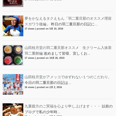
夢をかなえるタクえもん「羽二重旦那のオススメ理容
スガワラ後編」
昨日の羽二重旦那の日記に...
17 views
|
posted on 5月 10, 2016
山田桂月堂の羽二重旦那オススメ 生クリーム入抹茶
羽二重餅編
改めまして皆様、宜しくお...
17 views
|
posted on 10月 26, 2015
山田桂月堂がアメッコでゆずれない１つのこだわり。
今日の羽二重旦那の日記は...
16 views
|
posted on 2月 2, 2016
九重親方のご冥福を心より申し上げます・・・
以前の
ブログで私の少年時...