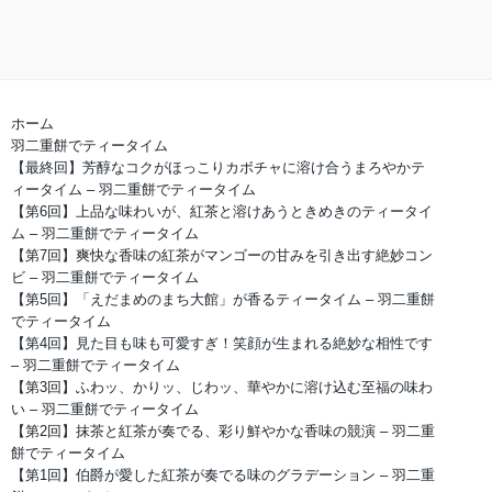
ホーム
羽二重餅でティータイム
【最終回】芳醇なコクがほっこりカボチャに溶け合うまろやかテ
ィータイム – 羽二重餅でティータイム
【第6回】上品な味わいが、紅茶と溶けあうときめきのティータイ
ム – 羽二重餅でティータイム
【第7回】爽快な香味の紅茶がマンゴーの甘みを引き出す絶妙コン
ビ – 羽二重餅でティータイム
【第5回】「えだまめのまち大館」が香るティータイム – 羽二重餅
でティータイム
【第4回】見た目も味も可愛すぎ！笑顔が生まれる絶妙な相性です
– 羽二重餅でティータイム
【第3回】ふわッ、かりッ、じわッ、華やかに溶け込む至福の味わ
い – 羽二重餅でティータイム
【第2回】抹茶と紅茶が奏でる、彩り鮮やかな香味の競演 – 羽二重
餅でティータイム
【第1回】伯爵が愛した紅茶が奏でる味のグラデーション – 羽二重