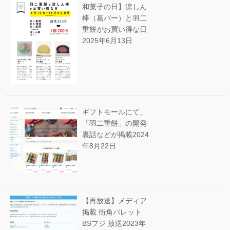
和菓子の日】涼しん
棒（葛バー）と羽二
重餅がお買い得な日
2025年6月13日
ギフトモールにて、
「羽二重餅」の開発
裏話などが掲載
2024
年8月22日
【再放送】メディア
掲載 街角パレット
BSフジ 放送
2023年