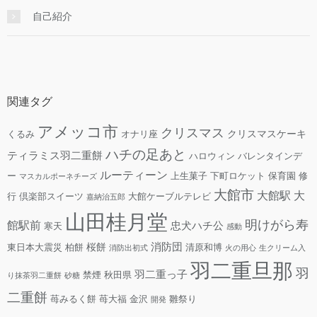
自己紹介
関連タグ
アメッコ市
クリスマス
クリスマスケーキ
くるみ
オナリ座
ハチの足あと
ティラミス羽二重餅
ハロウィン
バレンタインデ
ルーティーン
ー
上生菓子
下町ロケット
保育園
修
マスカルポーネチーズ
大館市
大館駅
大
行
倶楽部スイーツ
大館ケーブルテレビ
嘉納治五郎
山田桂月堂
明けがら寿
館駅前
忠犬ハチ公
寒天
感動
消防団
桜餅
東日本大震災
柏餅
清原和博
消防出初式
火の用心
生クリーム入
羽二重旦那
羽
羽二重っ子
禁煙
秋田県
り抹茶羽二重餅
砂糖
二重餅
苺みるく餅
苺大福
金沢
雛祭り
開発