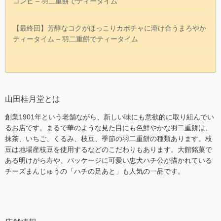
コンビ – 羽二重餅でティータイム
【最終回】芳醇なコクがほっこりカボチャに溶け合うまろやか
ティータイム – 羽二重餅でティータイム
山田桂月堂とは
創業1901年という老舗ながら、新しい味にも意欲的に取り組んでい
るお店です。まるで華のような見た目にも色鮮やかな羽二重餅は、
抹茶、いちご、くるみ、枝豆、季節の羽二重餅の種類あります。枝
豆は地場産枝豆を使用するなどのこだわりもあります。大館銘菓で
ある明けがら寿や、パッケージに可愛い忠犬ハチ公が描かれている
チーズまんじゅうの「ハチの足あと」も人気の一品です。