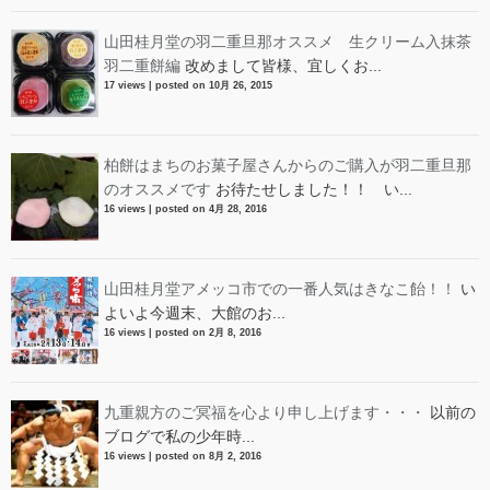
山田桂月堂の羽二重旦那オススメ 生クリーム入抹茶
羽二重餅編
改めまして皆様、宜しくお...
17 views
|
posted on 10月 26, 2015
柏餅はまちのお菓子屋さんからのご購入が羽二重旦那
のオススメです
お待たせしました！！ い...
16 views
|
posted on 4月 28, 2016
山田桂月堂アメッコ市での一番人気はきなこ飴！！
い
よいよ今週末、大館のお...
16 views
|
posted on 2月 8, 2016
九重親方のご冥福を心より申し上げます・・・
以前の
ブログで私の少年時...
16 views
|
posted on 8月 2, 2016