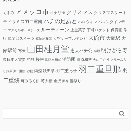
アメッコ市
クリスマス
クリスマスケーキ
くるみ
オナリ座
ハチの足あと
ティラミス羽二重餅
ハロウィン
バレンタインデ
ルーティーン
ー
上生菓子
下町ロケット
保育園
修
マスカルポーネチーズ
大館市
大館駅
大
行
倶楽部スイーツ
大館ケーブルテレビ
嘉納治五郎
山田桂月堂
明けがら寿
館駅前
忠犬ハチ公
寒天
感動
消防団
桜餅
東日本大震災
柏餅
清原和博
消防出初式
火の用心
生クリーム入
羽二重旦那
羽
羽二重っ子
禁煙
秋田県
り抹茶羽二重餅
砂糖
二重餅
苺みるく餅
苺大福
金沢
雛祭り
開発
