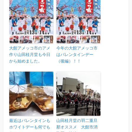
大館アメッコ市のアメ
今年の大館アメッコ市
作り山田桂月堂も今日
はバレンタインデー
から始めました。
（後編）！！
最近はバレンタインも
山田桂月堂の羽二重旦
ホワイトデーも何でも
那オススメ 大館市消