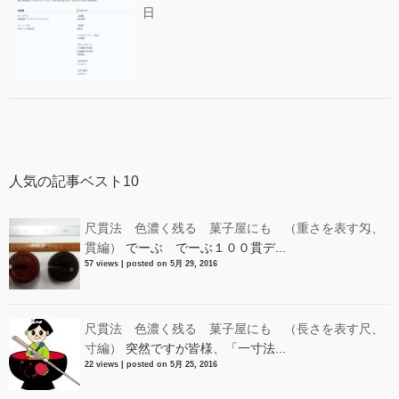
日
人気の記事ベスト10
尺貫法 色濃く残る 菓子屋にも （重さを表す匁、
貫編）
でーぶ でーぶ１００貫デ...
57 views
|
posted on 5月 29, 2016
尺貫法 色濃く残る 菓子屋にも （長さを表す尺、
寸編）
突然ですが皆様、「一寸法...
22 views
|
posted on 5月 25, 2016