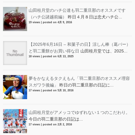
山田桂月堂のハチ公達も羽二重旦那のオススメです
（ハチ公諸越前編）
昨日４月８日は忠犬ハチ公...
19 views
|
posted on 4月 9, 2016
【2025年6月16日 – 和菓子の日】涼しん棒（葛バー）
と羽二重餅がお買い得な日
山田桂月堂では、2025...
18 views
|
posted on 6月 13, 2025
夢をかなえるタクえもん「羽二重旦那のオススメ理容
スガワラ後編」
昨日の羽二重旦那の日記に...
17 views
|
posted on 5月 10, 2016
山田桂月堂がアメッコでゆずれない１つのこだわり。
今日の羽二重旦那の日記は...
17 views
|
posted on 2月 2, 2016