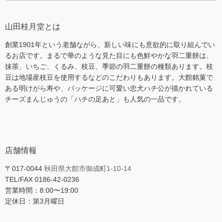
山田桂月堂とは
創業1901年という老舗ながら、新しい味にも意欲的に取り組んでい
るお店です。まるで華のような見た目にも色鮮やかな羽二重餅は、
抹茶、いちご、くるみ、枝豆、季節の羽二重餅の種類あります。枝
豆は地場産枝豆を使用するなどのこだわりもあります。大館銘菓で
ある明けがら寿や、パッケージに可愛い忠犬ハチ公が描かれている
チーズまんじゅうの「ハチの足あと」も人気の一品です。
店舗情報
〒017-0044
秋田県大館市御成町1-10-14
TEL/FAX 0186-42-0236
営業時間：8:00〜19:00
定休日：第3月曜日