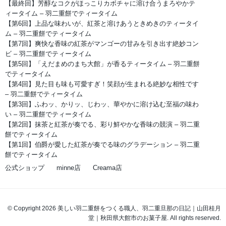
【最終回】芳醇なコクがほっこりカボチャに溶け合うまろやかテ
ィータイム – 羽二重餅でティータイム
【第6回】上品な味わいが、紅茶と溶けあうときめきのティータイ
ム – 羽二重餅でティータイム
【第7回】爽快な香味の紅茶がマンゴーの甘みを引き出す絶妙コン
ビ – 羽二重餅でティータイム
【第5回】「えだまめのまち大館」が香るティータイム – 羽二重餅
でティータイム
【第4回】見た目も味も可愛すぎ！笑顔が生まれる絶妙な相性です
– 羽二重餅でティータイム
【第3回】ふわッ、かりッ、じわッ、華やかに溶け込む至福の味わ
い – 羽二重餅でティータイム
【第2回】抹茶と紅茶が奏でる、彩り鮮やかな香味の競演 – 羽二重
餅でティータイム
【第1回】伯爵が愛した紅茶が奏でる味のグラデーション – 羽二重
餅でティータイム
公式ショップ
minne店
Creama店
© Copyright 2026 美しい羽二重餅をつくる職人、羽二重旦那の日記｜山田桂月
堂｜秋田県大館市のお菓子屋. All rights reserved.