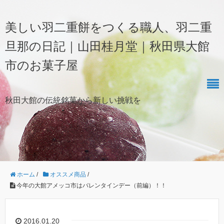
美しい羽二重餅をつくる職人、羽二重
旦那の日記｜山田桂月堂｜秋田県大館
市のお菓子屋
秋田大館の伝統銘菓から新しい挑戦を
ホーム
/
オススメ商品
/
今年の大館アメッコ市はバレンタインデー（前編）！！
2016.01.20