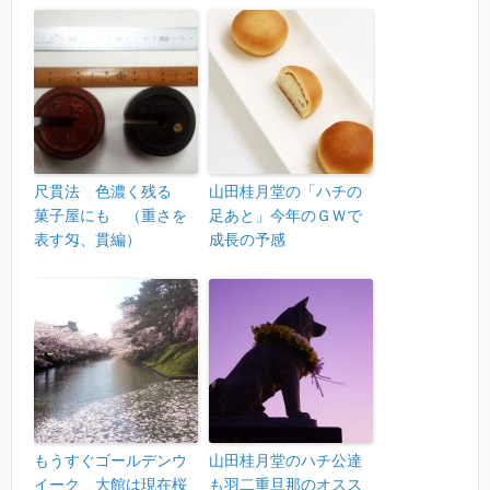
尺貫法 色濃く残る
山田桂月堂の「ハチの
菓子屋にも （重さを
足あと」今年のＧＷで
表す匁、貫編）
成長の予感
もうすぐゴールデンウ
山田桂月堂のハチ公達
イーク 大館は現在桜
も羽二重旦那のオスス