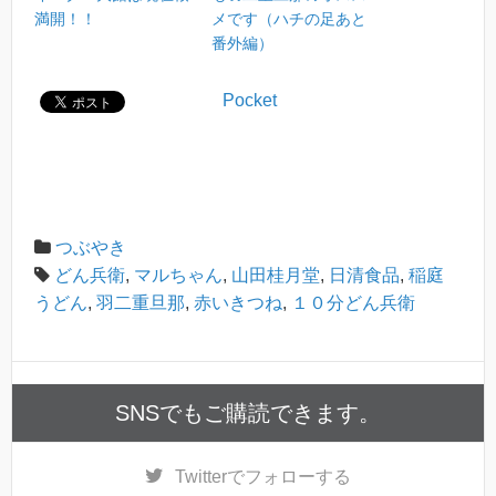
満開！！
メです（ハチの足あと
番外編）
Pocket
つぶやき
どん兵衛
,
マルちゃん
,
山田桂月堂
,
日清食品
,
稲庭
うどん
,
羽二重旦那
,
赤いきつね
,
１０分どん兵衛
SNSでもご購読できます。
Twitter
でフォローする