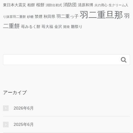
消防団
桜餅
東日本大震災
柏餅
清原和博
消防出初式
火の用心
生クリーム入
羽二重旦那
羽
羽二重っ子
禁煙
秋田県
り抹茶羽二重餅
砂糖
二重餅
苺みるく餅
苺大福
金沢
雛祭り
開発

アーカイブ
2026年6月
2025年6月