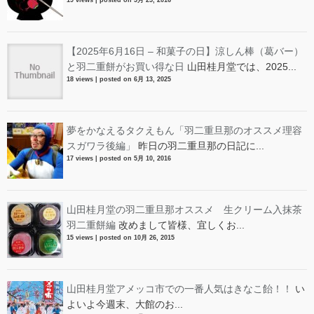
【2025年6月16日 – 和菓子の日】涼しん棒（葛バー）
と羽二重餅がお買い得な日
山田桂月堂では、2025...
18 views
|
posted on 6月 13, 2025
夢をかなえるタクえもん「羽二重旦那のオススメ理容
スガワラ後編」
昨日の羽二重旦那の日記に...
17 views
|
posted on 5月 10, 2016
山田桂月堂の羽二重旦那オススメ 生クリーム入抹茶
羽二重餅編
改めまして皆様、宜しくお...
15 views
|
posted on 10月 26, 2015
山田桂月堂アメッコ市での一番人気はきなこ飴！！
い
よいよ今週末、大館のお...