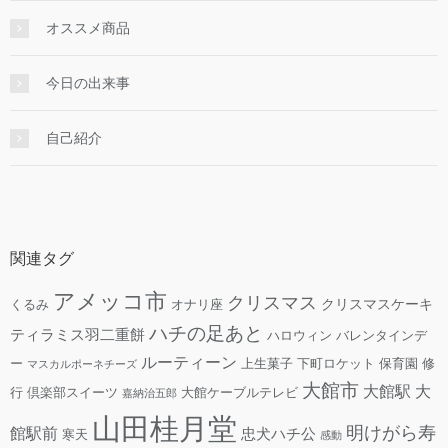
オススメ商品
今日の出来事
自己紹介
関連タグ
アメッコ市
クリスマス
クリスマスケーキ
くるみ
オナリ座
ハチの足あと
ティラミス羽二重餅
ハロウィン
バレンタインデ
ルーティーン
ー
上生菓子
下町ロケット
保育園
修
マスカルポーネチーズ
大館市
大館駅
大
行
倶楽部スイーツ
大館ケーブルテレビ
嘉納治五郎
山田桂月堂
明けがら寿
館駅前
忠犬ハチ公
寒天
感動