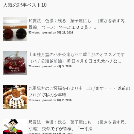
人気の記事ベスト10
尺貫法 色濃く残る 菓子屋にも （重さを表す匁、
貫編）
でーぶ でーぶ１００貫デ...
55 views
|
posted on 5月 29, 2016
山田桂月堂のハチ公達も羽二重旦那のオススメです
（ハチ公諸越前編）
昨日４月８日は忠犬ハチ公...
20 views
|
posted on 4月 9, 2016
九重親方のご冥福を心より申し上げます・・・
以前の
ブログで私の少年時...
19 views
|
posted on 8月 2, 2016
尺貫法 色濃く残る 菓子屋にも （長さを表す尺、
寸編）
突然ですが皆様、「一寸法...
19 views
|
posted on 5月 25, 2016