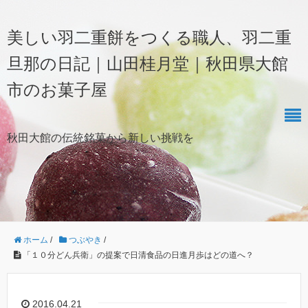
美しい羽二重餅をつくる職人、羽二重
旦那の日記｜山田桂月堂｜秋田県大館
市のお菓子屋
秋田大館の伝統銘菓から新しい挑戦を
ホーム
/
つぶやき
/
「１０分どん兵衛」の提案で日清食品の日進月歩はどの道へ？
2016.04.21