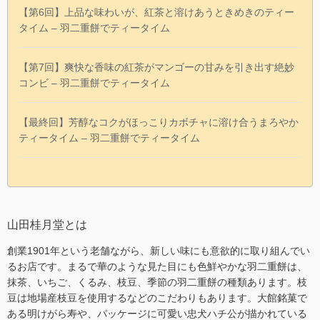
【第6回】上品な味わいが、紅茶と溶けあうときめきのティー
タイム – 羽二重餅でティータイム
【第7回】爽快な香味の紅茶がマンゴーの甘みを引き出す絶妙
コンビ – 羽二重餅でティータイム
【最終回】芳醇なコクがほっこりカボチャに溶け合うまろやか
ティータイム – 羽二重餅でティータイム
山田桂月堂とは
創業1901年という老舗ながら、新しい味にも意欲的に取り組んでい
るお店です。まるで華のような見た目にも色鮮やかな羽二重餅は、
抹茶、いちご、くるみ、枝豆、季節の羽二重餅の種類あります。枝
豆は地場産枝豆を使用するなどのこだわりもあります。大館銘菓で
ある明けがら寿や、パッケージに可愛い忠犬ハチ公が描かれている