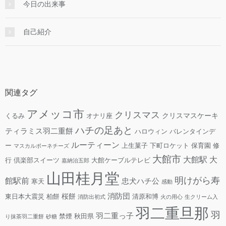
今日の出来事
自己紹介
関連タグ
アメッコ市
クリスマス
クリスマスケーキ
くるみ
オナリ座
ハチの足あと
ティラミス羽二重餅
ハロウィン
バレンタインデ
ルーティーン
ー
上生菓子
下町ロケット
保育園
修
マスカルポーネチーズ
大館市
大館駅
大
行
倶楽部スイーツ
大館ケーブルテレビ
嘉納治五郎
山田桂月堂
明けがら寿
館駅前
忠犬ハチ公
寒天
感動
消防団
桜餅
東日本大震災
柏餅
清原和博
消防出初式
火の用心
生クリーム入
羽二重旦那
羽
羽二重っ子
禁煙
秋田県
り抹茶羽二重餅
砂糖