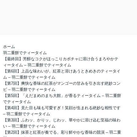
ホーム
羽二重餅でティータイム
【最終回】芳醇なコクがほっこりカボチャに溶け合うまろやかテ
ィータイム – 羽二重餅でティータイム
【第6回】上品な味わいが、紅茶と溶けあうときめきのティータイ
ム – 羽二重餅でティータイム
【第7回】爽快な香味の紅茶がマンゴーの甘みを引き出す絶妙コン
ビ – 羽二重餅でティータイム
【第5回】「えだまめのまち大館」が香るティータイム – 羽二重餅
でティータイム
【第4回】見た目も味も可愛すぎ！笑顔が生まれる絶妙な相性です
– 羽二重餅でティータイム
【第3回】ふわッ、かりッ、じわッ、華やかに溶け込む至福の味わ
い – 羽二重餅でティータイム
【第2回】抹茶と紅茶が奏でる、彩り鮮やかな香味の競演 – 羽二重