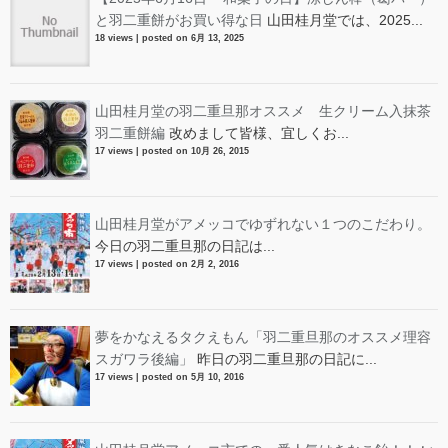
と羽二重餅がお買い得な日
山田桂月堂では、2025...
18 views
|
posted on 6月 13, 2025
山田桂月堂の羽二重旦那オススメ 生クリーム入抹茶
羽二重餅編
改めまして皆様、宜しくお...
17 views
|
posted on 10月 26, 2015
山田桂月堂がアメッコでゆずれない１つのこだわり。
今日の羽二重旦那の日記は...
17 views
|
posted on 2月 2, 2016
夢をかなえるタクえもん「羽二重旦那のオススメ理容
スガワラ後編」
昨日の羽二重旦那の日記に...
17 views
|
posted on 5月 10, 2016