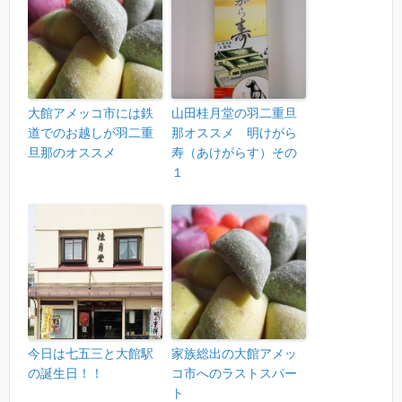
大館アメッコ市には鉄
山田桂月堂の羽二重旦
道でのお越しが羽二重
那オススメ 明けがら
旦那のオススメ
寿（あけがらす）その
１
今日は七五三と大館駅
家族総出の大館アメッ
の誕生日！！
コ市へのラストスパー
ト