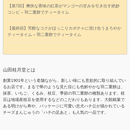
【第7回】爽快な香味の紅茶がマンゴーの甘みを引き出す絶妙
コンビ – 羽二重餅でティータイム
【最終回】芳醇なコクがほっこりカボチャに溶け合うまろやか
ティータイム – 羽二重餅でティータイム
山田桂月堂とは
創業1901年という老舗ながら、新しい味にも意欲的に取り組んでい
るお店です。まるで華のような見た目にも色鮮やかな羽二重餅は、
抹茶、いちご、くるみ、枝豆、季節の羽二重餅の種類あります。枝
豆は地場産枝豆を使用するなどのこだわりもあります。大館銘菓で
ある明けがら寿や、パッケージに可愛い忠犬ハチ公が描かれている
チーズまんじゅうの「ハチの足あと」も人気の一品です。