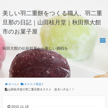
美しい羽二重餅をつくる職人、羽二重
旦那の日記｜山田桂月堂｜秋田県大館
市のお菓子屋
秋田大館の伝統銘菓から新しい挑戦を
ホーム
/
オススメ商品
/
山田桂月堂の羽二重旦那オススメ 忠犬ハチ公！！
2015.11.18