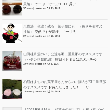
貫編）
でーぶ でーぶ１００貫デ...
57 views
|
posted on 5月 29, 2016
尺貫法 色濃く残る 菓子屋にも （長さを表す尺、
寸編）
突然ですが皆様、「一寸法...
22 views
|
posted on 5月 25, 2016
山田桂月堂のハチ公達も羽二重旦那のオススメです
（ハチ公諸越前編）
昨日４月８日は忠犬ハチ公...
19 views
|
posted on 4月 9, 2016
柏餅はまちのお菓子屋さんからのご購入が羽二重旦那
のオススメです
お待たせしました！！ い...
18 views
|
posted on 4月 28, 2016
【2025年6月16日 – 和菓子の日】涼しん棒（葛バー）