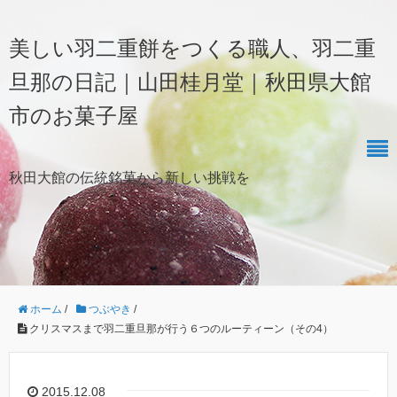
美しい羽二重餅をつくる職人、羽二重
旦那の日記｜山田桂月堂｜秋田県大館
市のお菓子屋
秋田大館の伝統銘菓から新しい挑戦を
ホーム
/
つぶやき
/
クリスマスまで羽二重旦那が行う６つのルーティーン（その4）
2015.12.08