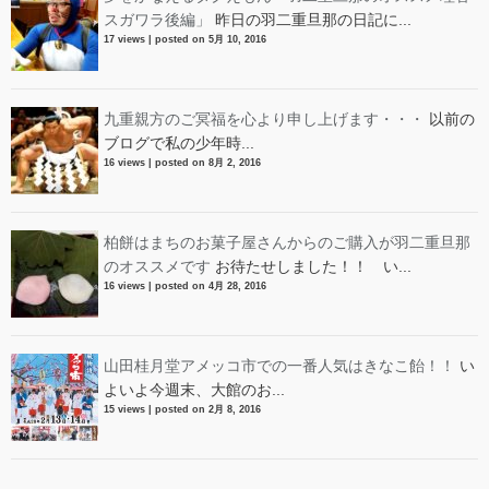
スガワラ後編」
昨日の羽二重旦那の日記に...
17 views
|
posted on 5月 10, 2016
九重親方のご冥福を心より申し上げます・・・
以前の
ブログで私の少年時...
16 views
|
posted on 8月 2, 2016
柏餅はまちのお菓子屋さんからのご購入が羽二重旦那
のオススメです
お待たせしました！！ い...
16 views
|
posted on 4月 28, 2016
山田桂月堂アメッコ市での一番人気はきなこ飴！！
い
よいよ今週末、大館のお...
15 views
|
posted on 2月 8, 2016