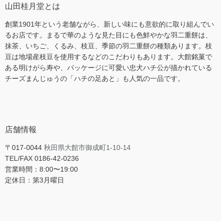
山田桂月堂とは
創業1901年という老舗ながら、新しい味にも意欲的に取り組んでい
るお店です。まるで華のような見た目にも色鮮やかな羽二重餅は、
抹茶、いちご、くるみ、枝豆、季節の羽二重餅の種類あります。枝
豆は地場産枝豆を使用するなどのこだわりもあります。大館銘菓で
ある明けがら寿や、パッケージに可愛い忠犬ハチ公が描かれている
チーズまんじゅうの「ハチの足あと」も人気の一品です。
店舗情報
〒017-0044
秋田県大館市御成町1-10-14
TEL/FAX 0186-42-0236
営業時間：8:00〜19:00
定休日：第3月曜日