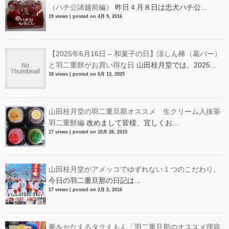
（ハチ公諸越前編）
昨日４月８日は忠犬ハチ公...
19 views
|
posted on 4月 9, 2016
【2025年6月16日 – 和菓子の日】涼しん棒（葛バー）
と羽二重餅がお買い得な日
山田桂月堂では、2025...
18 views
|
posted on 6月 13, 2025
山田桂月堂の羽二重旦那オススメ 生クリーム入抹茶
羽二重餅編
改めまして皆様、宜しくお...
17 views
|
posted on 10月 26, 2015
山田桂月堂がアメッコでゆずれない１つのこだわり。
今日の羽二重旦那の日記は...
17 views
|
posted on 2月 2, 2016
夢をかなえるタクえもん「羽二重旦那のオススメ理容