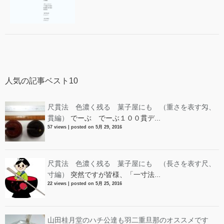
人気の記事ベスト10
尺貫法 色濃く残る 菓子屋にも （重さを表す匁、
貫編）
でーぶ でーぶ１００貫デ...
57 views
|
posted on 5月 29, 2016
尺貫法 色濃く残る 菓子屋にも （長さを表す尺、
寸編）
突然ですが皆様、「一寸法...
22 views
|
posted on 5月 25, 2016
山田桂月堂のハチ公達も羽二重旦那のオススメです