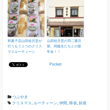
和菓子店山田桂月堂が
山田桂月堂の羽二重旦
行うもう１つのクリス
那、同級生たちとの新
マスルーティーン
年会！！
Pocket
つぶやき
クリスマス
,
ルーティーン
,
仲間
,
帰省
,
財産