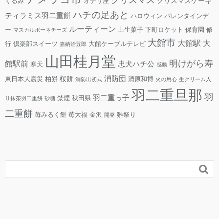
クリスマス
クリスマスケーキ
くるみ
オナリ座
ハチの足あと
ティラミス羽二重餅
ハロウィン
バレンタインデ
ルーティーン
ー
上生菓子
下町ロケット
保育園
修
マスカルポーネチーズ
大館市
大館駅
大
行
倶楽部スイーツ
大館ケーブルテレビ
嘉納治五郎
山田桂月堂
明けがら寿
館駅前
忠犬ハチ公
寒天
感動
消防団
桜餅
東日本大震災
柏餅
清原和博
消防出初式
火の用心
生クリーム入
羽二重旦那
羽
羽二重っ子
禁煙
秋田県
り抹茶羽二重餅
砂糖
二重餅
苺みるく餅
苺大福
金沢
雛祭り
開発
